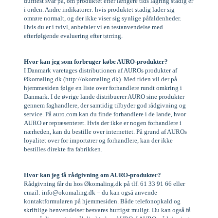
dufttest svar på, om produktet efter længere tids lagring stadig er
i orden. Andre indikatorer: hvis produktet stadig lader sig
omrøre normalt, og der ikke viser sig synlige påfaldenheder.
Hvis du er i tvivl, anbefaler vi en testanvendelse med
efterfølgende evaluering efter tørring.
Hvor kan jeg som forbruger købe AURO-produkter?
I Danmark varetages distributionen af AUROs produkter af
Økomaling.dk (
http://okomaling.dk
). Med tiden vil der på
hjemmesiden følge en liste over forhandlere rundt omkring i
Danmark. I de øvrige lande distribuerer AURO sine produkter
gennem faghandlere, der samtidig tilbyder god rådgivning og
service. På auro.com kan du finde forhandlere i de lande, hvor
AURO er repræsenteret. Hvis der ikke er nogen forhandlere i
nærheden, kan du bestille over internettet. På grund af AUROs
loyalitet over for importører og forhandlere, kan der ikke
bestilles direkte fra fabrikken.
Hvor kan jeg få rådgivning om AURO-produkter?
Rådgivning får du hos Økomaling.dk på tlf. 61 33 91 66 eller
email:
info@okomaling.dk
– du kan også anvende
kontaktformularen på hjemmesiden. Både telefonopkald og
skriftlige henvendelser besvares hurtigst muligt. Du kan også få