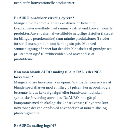
mærker fra konventionelle producenter.
Er AURO-produkter virkelig dyrere?
Mange af vores produkter er ikke dyrere pr. behandlet
kvadratmeter overflade med samme kvalitet end konventionelle
produkter. Anvendelsen af værdifulde naturlige råstoffer (i stedet
for billigere petrokemiske) samt mindre produktioner (i stedet
for seriel masseproduktion) har dog sin pris. Men ved
sammenligning af priser bør der ikke blot skeles til grundprisen
pr. liter men også til rækkevidden ved anvendelse af
produkterne.
Kan man blande AURO-maling til alle RAL- eller NCS-
farvetoner?
Mange af disse farvetoner kan opnås. Vi tilbyder som service at
blande specialfarver mod et tillæg på prisen. For at opnå nogle
bestemte farver, f.eks signalgul eller brandvæsenrød, skal
syntetiske farver dog anvendes. Da AURO ikke går på
kompromis med de økologiske konsekvenser, tilbyder vi kun
farvetoner, der kan opnås ved anvendelsen af mineralske- og
plantepigmenter.
Er AUROs maling lugtfri?