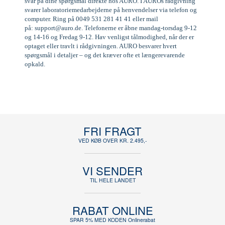
svar på dine spørgsmål direkte hos AURO. I AUROs rådgivning
svarer laboratoriemedarbejderne på henvendelser via telefon og
computer. Ring på 0049 531 281 41 41 eller mail
på:
support@auro.de
. Telefonerne er åbne mandag-torsdag 9-12
og 14-16 og Fredag 9-12. Hav venligst tålmodighed, når der er
optaget eller travlt i rådgivningen. AURO besvarer hvert
spørgsmål i detaljer – og det kræver ofte et længerevarende
opkald.
FRI FRAGT
VED KØB OVER KR. 2.495,-
VI SENDER
TIL HELE LANDET
RABAT ONLINE
SPAR 5% MED KODEN Onlinerabat