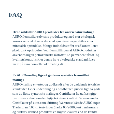
FAQ
Hvad adskiller AURO-produkter fra anden naturmaling?
AURO fremstiller selv sine produkter og med stor økologisk
konsekvens: af råvarer der er af garanteret vegetabilsk eller
mineralsk oprindelse. Mange indholdsstoffer er af kontrolleret
økologisk oprindelse. Ved fremstillingen af AURO-produkter
anvendes ingen petrokemiske råstoffer. En permanent råstof- og
kvalitetskontrol sikrer denne høje økologiske standard. Læs
mere på auro.com eller okomaling.dk.
Er AURO-maling lige så god som syntetisk fremstillet
maling?
AURO-maling er testet og godkendt efter de gældende tekniske
standarder. De er under brug og i holdbarhed præcis lige så gode
som de fleste syntetiske malinger. Certifikater fra uafhængige
institutter vidner om den høje tekniske kvalitet. Se mere under:
Certifikater på auro.com. Stiftung Warentest kårede AURO Aqua
Trælasur nr. 160 til testvinder (hæfte 05/2006, test Trælasurer)
og tilskrev dermed produktet en højere kvalitet end de kendte