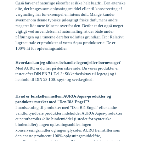
Også farver af naturlige råstoffer er ikke helt lugtfri. Den æteriske
olie, der bruges som opløsningsmiddel eller til konservering af
vægmaling har for eksempel en intens duft. Mange kunder
sværmer om denne typiske juleagtigt friske duft, mens andre
reagerer lidt mere følsomt over for den. Derfor er det også meget
vigtigt ved anvendelsen af naturmaling, at der både under
påføringen og i timerne derefter udluftes grundigt. Tip: Relativt
lugtneutrale er produkter af vores Aqua-produktserie. De er
100% fri for opløsningsmidler.
Hvordan kan jeg sikkert behandle legetøj eller børnesenge?
Med AURO er du her på den sikre side. Da vores produkter er
testet efter DIN EN 71 Del 3: Sikkerhedskrav til legetøj og i
henhold til DIN 53.160: spyt- og svedægthed.
Hvad er forskellen mellem AUROs Aqua-produkter og
produkter mærket med "Den Blå Engel"?
I modsætning til produkter med "Den Blå Engel" eller andre
vandfortyndbare produkter indeholder AUROs Aqua-produkter
et naturharpiks-/olie-bindemiddel (i stedet for syntetiske
bindemidler), ingen opløsningsmidler, ingen
konserveringsmidler og ingen glycoler. AURO fremstiller som
den eneste producent 100% opløsningsmiddelfrie,