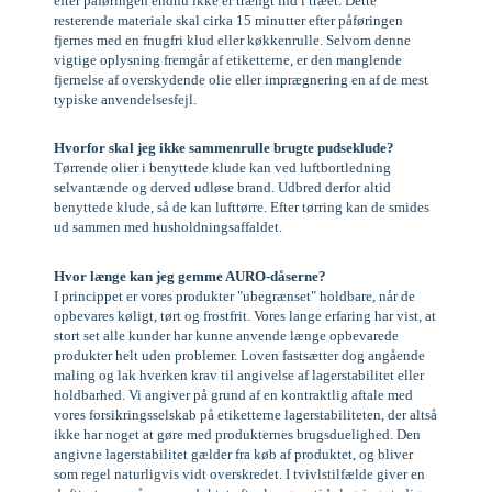
efter påføringen endnu ikke er trængt ind i træet. Dette
resterende materiale skal cirka 15 minutter efter påføringen
fjernes med en fnugfri klud eller køkkenrulle. Selvom denne
vigtige oplysning fremgår af etiketterne, er den manglende
fjernelse af overskydende olie eller imprægnering en af de mest
typiske anvendelsesfejl.
Hvorfor skal jeg ikke sammenrulle brugte pudseklude?
Tørrende olier i benyttede klude kan ved luftbortledning
selvantænde og derved udløse brand. Udbred derfor altid
benyttede klude, så de kan lufttørre. Efter tørring kan de smides
ud sammen med husholdningsaffaldet.
Hvor længe kan jeg gemme AURO-dåserne?
I princippet er vores produkter "ubegrænset" holdbare, når de
opbevares køligt, tørt og frostfrit. Vores lange erfaring har vist, at
stort set alle kunder har kunne anvende længe opbevarede
produkter helt uden problemer. Loven fastsætter dog angående
maling og lak hverken krav til angivelse af lagerstabilitet eller
holdbarhed. Vi angiver på grund af en kontraktlig aftale med
vores forsikringsselskab på etiketterne lagerstabiliteten, der altså
ikke har noget at gøre med produkternes brugsduelighed. Den
angivne lagerstabilitet gælder fra køb af produktet, og bliver
som regel naturligvis vidt overskredet. I tvivlstilfælde giver en