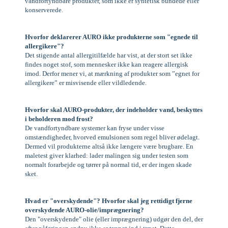
vandfortyndbare produkter, som ikke er syntetisk bundede eller
konserverede.
Hvorfor deklarerer AURO ikke produkterne som "egnede til
allergikere"?
Det stigende antal allergitilfælde har vist, at der stort set ikke
findes noget stof, som mennesker ikke kan reagere allergisk
imod. Derfor mener vi, at mærkning af produkter som ”egnet for
allergikere” er misvisende eller vildledende.
Hvorfor skal AURO-produkter, der indeholder vand, beskyttes
i beholderen mod frost?
De vandfortyndbare systemer kan fryse under visse
omstændigheder, hvorved emulsionen som regel bliver ødelagt.
Dermed vil produkterne altså ikke længere være brugbare. En
maletest giver klarhed: lader malingen sig under testen som
normalt forarbejde og tørrer på normal tid, er der ingen skade
sket.
Hvad er "overskydende"? Hvorfor skal jeg rettidigt fjerne
overskydende AURO-olie/imprægnering?
Den "overskydende" olie (eller imprægnering) udgør den del, der