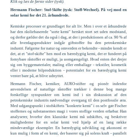
Klik og læs de første sider (tysk).
Hermann Fischer: Stof-Skifte (tysk: Stoff-Wechsel). På vej mod en
solar kemi for det 21. århundrede.
Kemiske processer er grundlaget for alt liv. Men i over et århundrede
har den råoliebaserede "sorte kemi" hersket stort set uden modstand,
og derfor gælder det da også i dag, at der i produktionen af ca. 90 % af
alle hverdagsprodukter indgår giftstoffer fra den petrokemiske
industri. Følgerne for natur og omverden er bekendte - mindre kendt er
det, at et "stof-skifte" hen mod en bæredygtig kemi, der er funderet på
fornybare råstoffer er muligt, ja uomgængeligt. Hvad enten det drejer
sig om byggematerialer, maling eller emballage - tekstiler, kosmetik
eller i moderne bilproduktion - potentialet for en bæredygtig kemi
venter bare på, at blive udnyttet.
Hermann Fischer, kemiker, AURO-stifter og pionér indenfor
anvendelsen af naturlige råstoffer trækker i denne bog mange
forskellige synspunkter om kemi ind i sin diskussion af den
petrokemiske industris nødvendige overgang til den postfossile æra.
Med udgangspunkt i stofskiftets "konkrete kemi" i os selv gør Fischer
stoffernes og substansernes magi i vores stoflige verden erfarbar. Han
analyserer, hvorfor den klassiske kemi må udskiftes, og beskriver
mulighederne for en solar kemi ved hjælp af en lang række
mindeværdige eksempler. En bæredygtig udvikling og økonomi er
kun mulig i form af en kemi, der baserer sig på solens kraft - parallelt