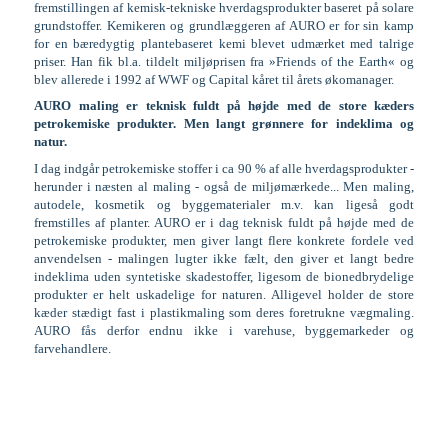
fremstillingen af kemisk-tekniske hverdagsprodukter baseret på solare
grundstoffer. Kemikeren og grundlæggeren af AURO er for sin kamp
for en bæredygtig plantebaseret kemi blevet udmærket med talrige
priser. Han fik bl.a. tildelt miljøprisen fra »Friends of the Earth« og
blev allerede i 1992 af WWF og Capital kåret til årets økomanager.
AURO maling er teknisk fuldt på højde med de store kæders
petrokemiske produkter. Men langt grønnere for indeklima og
natur.
I dag indgår petrokemiske stoffer i ca 90 % af alle hverdagsprodukter -
herunder i næsten al maling - også de miljømærkede... Men maling,
autodele, kosmetik og byggematerialer m.v. kan ligeså godt
fremstilles af planter. AURO er i dag teknisk fuldt på højde med de
petrokemiske produkter, men giver langt flere konkrete fordele ved
anvendelsen - malingen lugter ikke fælt, den giver et langt bedre
indeklima uden syntetiske skadestoffer, ligesom de bionedbrydelige
produkter er helt uskadelige for naturen. Alligevel holder de store
kæder stædigt fast i plastikmaling som deres foretrukne vægmaling.
AURO fås derfor endnu ikke i varehuse, byggemarkeder og
farvehandlere.