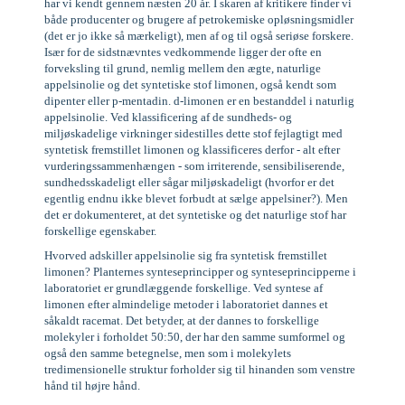
har vi kendt gennem næsten 20 år. I skaren af kritikere finder vi
både producenter og brugere af petrokemiske opløsningsmidler
(det er jo ikke så mærkeligt), men af og til også seriøse forskere.
Især for de sidstnævntes vedkommende ligger der ofte en
forveksling til grund, nemlig mellem den ægte, naturlige
appelsinolie og det syntetiske stof limonen, også kendt som
dipenter eller p-mentadin. d-limonen er en bestanddel i naturlig
appelsinolie. Ved klassificering af de sundheds- og
miljøskadelige virkninger sidestilles dette stof fejlagtigt med
syntetisk fremstillet limonen og klassificeres derfor - alt efter
vurderingssammenhængen - som irriterende, sensibiliserende,
sundhedsskadeligt eller sågar miljøskadeligt (hvorfor er det
egentlig endnu ikke blevet forbudt at sælge appelsiner?). Men
det er dokumenteret, at det syntetiske og det naturlige stof har
forskellige egenskaber.
Hvorved adskiller appelsinolie sig fra syntetisk fremstillet
limonen? Planternes synteseprincipper og synteseprincipperne i
laboratoriet er grundlæggende forskellige. Ved syntese af
limonen efter almindelige metoder i laboratoriet dannes et
såkaldt racemat. Det betyder, at der dannes to forskellige
molekyler i forholdet 50:50, der har den samme sumformel og
også den samme betegnelse, men som i molekylets
tredimensionelle struktur forholder sig til hinanden som venstre
hånd til højre hånd.