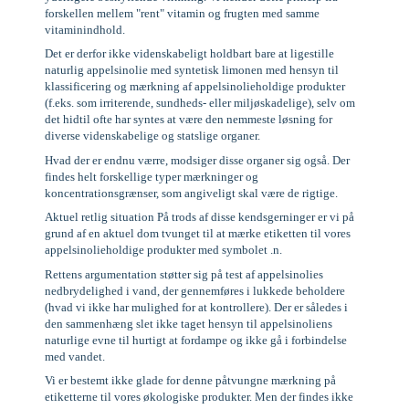
forskellen mellem "rent" vitamin og frugten med samme
vitaminindhold.
Det er derfor ikke videnskabeligt holdbart bare at ligestille
naturlig appelsinolie med syntetisk limonen med hensyn til
klassificering og mærkning af appelsinolieholdige produkter
(f.eks. som irriterende, sundheds- eller miljøskadelige), selv om
det hidtil ofte har syntes at være den nemmeste løsning for
diverse videnskabelige og statslige organer.
Hvad der er endnu værre, modsiger disse organer sig også. Der
findes helt forskellige typer mærkninger og
koncentrationsgrænser, som angiveligt skal være de rigtige.
Aktuel retlig situation På trods af disse kendsgerninger er vi på
grund af en aktuel dom tvunget til at mærke etiketten til vores
appelsinolieholdige produkter med symbolet .n.
Rettens argumentation støtter sig på test af appelsinolies
nedbrydelighed i vand, der gennemføres i lukkede beholdere
(hvad vi ikke har mulighed for at kontrollere). Der er således i
den sammenhæng slet ikke taget hensyn til appelsinoliens
naturlige evne til hurtigt at fordampe og ikke gå i forbindelse
med vandet.
Vi er bestemt ikke glade for denne påtvungne mærkning på
etiketterne til vores økologiske produkter. Men der findes ikke