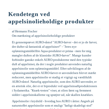
Kendetegn ved
appelsinolieholdige produkter
af
Hermann Fischer
Om mærkning af appelsinolieholdige produkter
Et gennemprøvet AURO-råstof "AURO-farver - det er jo de farver,
der dufter så fantastisk af appelsiner!" - "Jeres nye
opløsningsmiddelfrie Aqua-produkter er prima - men for mig
mangler duften af de klassiske AURO-farver". Mange kunder
forbinder ganske enkelt AURO-produkterne med den typiske
duft af appelsiner, da der i nogle produkter anvendes naturlig
appelsinolie som opløsningsmiddel. Efter udviklingen af de
opløsningsmiddelfrie AURO-farver er anvendelsen blevet stærkt
reduceret, men appelsinolie er stadig et vigtigt og værdifuldt
AURO-råstof. Naturlig appelsinolie, som den AURO anvender, er
en æterisk olie, der er et biprodukt ved appelsinsaftproduktionen
i Sydamerika. "Knæk-testen" viser, at olien først og fremmest
sidder i appelsinskallerne og sprøjter ud, når skallen knækkes.
Appelsinolie i krydsild - hverdag hos AURO i årtier. Angreb på
naturstoffet appelsinolie som et muligt "farligt skadeligt stof"