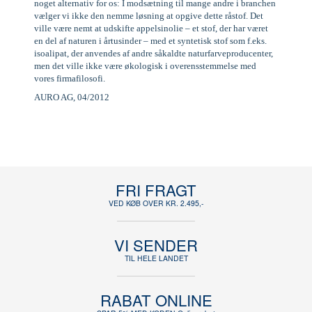
noget alternativ for os: I modsætning til mange andre i branchen
vælger vi ikke den nemme løsning at opgive dette råstof. Det
ville være nemt at udskifte appelsinolie – et stof, der har været
en del af naturen i årtusinder – med et syntetisk stof som f.eks.
isoalipat, der anvendes af andre såkaldte naturfarveproducenter,
men det ville ikke være økologisk i overensstemmelse med
vores firmafilosofi.
AURO AG, 04/2012
FRI FRAGT
VED KØB OVER KR. 2.495,-
VI SENDER
TIL HELE LANDET
RABAT ONLINE