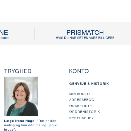
INE
PRISMATCH
erabat
HVIS DU HAR SET EN VARE BILLIGERE
TRYGHED
KONTO
GENVEJE & HISTORIK
MIN KONTO
ADRESSEBOG
ØNSKELISTE
ORDREHISTORIK
NYHEDSBREV
"Det er dén
Læge Irene Hage:
maling og kun dén maling, jeg vil
bruge".