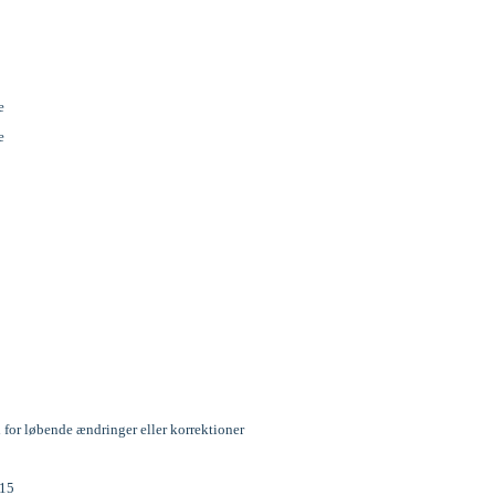
e
e
IFE TRÆGRUNDER NR.
COLOURS FOR LIFE HVID GLANSMALING
NR. 516-90
K
239,00 DKK
KTET
SE PRODUKTET
for løbende ændringer eller korrektioner
15