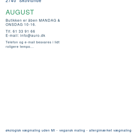
2740 Skovlunde
AUGUST
Butikken er åben MANDAG &
ONSDAG 10-16.
Tlf. 61 33 91 66
E-mail:
info@auro.dk
Telefon og e-mail besvares i lidt
roligere tempo...
økologisk vægmaling uden MI - vegansk maling - allergimærket vægmaling - a