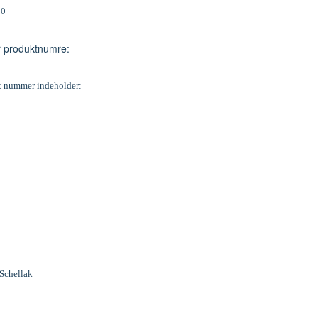
00
er produktnumre:
 nummer indeholder:
Schellak