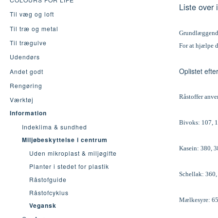
Liste over
Til væg og loft
Til træ og metal
Grundlæggende 
Til trægulve
For at hjælpe d
Udendørs
Oplistet efter
Andet godt
Rengøring
Råstoffer anve
Værktøj
Information
Bivoks: 107, 1
Indeklima & sundhed
Miljøbeskyttelse i centrum
Kasein: 380, 3
Uden mikroplast & miljøgifte
Planter i stedet for plastik
Schellak: 360,
Råstofguide
Råstofcyklus
Mælkesyre: 6
Vegansk