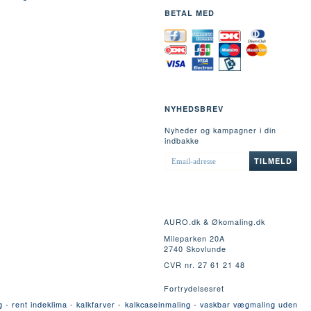
BETAL MED
NYHEDSBREV
Nyheder og kampagner i din
indbakke
EMAIL-
TILMELD
ADRESSE
AURO.dk & Økomaling.dk
Mileparken 20A
2740 Skovlunde
CVR nr. 27 61 21 48
Fortrydelsesret
g - rent indeklima - kalkfarver - kalkcaseinmaling - vaskbar vægmaling uden