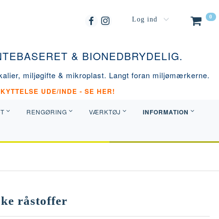
0
Log ind
ANTEBASERET & BIONEDBRYDELIG.
alier, miljøgifte & mikroplast. Langt foran miljømærkerne.
KYTTELSE UDE/INDE - SE HER!
INFORMATION
DT
RENGØRING
VÆRKTØJ
ke råstoffer