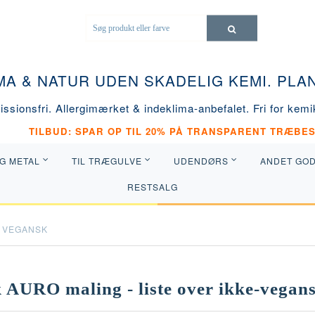
MA & NATUR UDEN SKADELIG KEMI. PL
ssionsfri. Allergimærket & indeklima-anbefalet. Fri for kemik
TILBUD: SPAR OP TIL 20% PÅ TRANSPARENT TRÆBES
OG METAL
TIL TRÆGULVE
UDENDØRS
ANDET GO
RESTSALG
VEGANSK
 AURO maling - liste over ikke-vegans