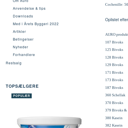
Om Auro
Cochenille: 5
Anvendelse & tips
Downloads
Oplistet eft
Med i Årets Byggeri 2022
Artikler
AURO produkt
Betingelser
107 Bivoks
Nyheder
125 Bivoks
Forhandlere
128 Bivoks
Restsalg
129 Bivoks
171 Bivoks
173 Bivoks
TOPSÆLGERE
187 Bivoks
360 Schellak
POPULÆR
370 Bivoks
379 Bivoks & 
380 Kasein
382 Kasein