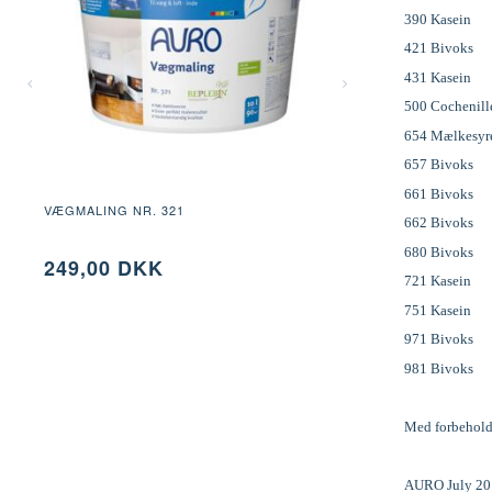
390 Kasein
421 Bivoks
431 Kasein
500 Cochenill
654 Mælkesyr
657 Bivoks
661 Bivoks
VÆGMALING NR. 321
COLOURS FOR L
662 Bivoks
510
680 Bivoks
249,00 DKK
219,00 DK
721 Kasein
SE PRODUKTET
SE PRODU
751 Kasein
971 Bivoks
981 Bivoks
Med forbehold 
AURO July 20