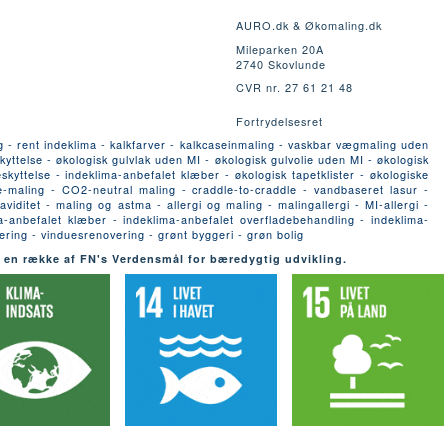
AURO.dk & Økomaling.dk
Mileparken 20A
2740 Skovlunde
CVR nr. 27 61 21 48
Fortrydelsesret
g - rent indeklima - kalkfarver - kalkcaseinmaling - vaskbar vægmaling uden
yttelse - økologisk gulvlak uden MI - økologisk gulvolie uden MI - økologisk
yttelse - indeklima-anbefalet klæber - økologisk tapetklister - økologiske
-maling - CO2-neutral maling - craddle-to-craddle - vandbaseret lasur -
ditet - maling og astma - allergi og maling - malingallergi - MI-allergi -
a-anbefalet klæber - indeklima-anbefalet overfladebehandling - indeklima-
urering - vinduesrenovering - grønt byggeri - grøn bolig
 en række af FN's Verdensmål for bæredygtig udvikling.