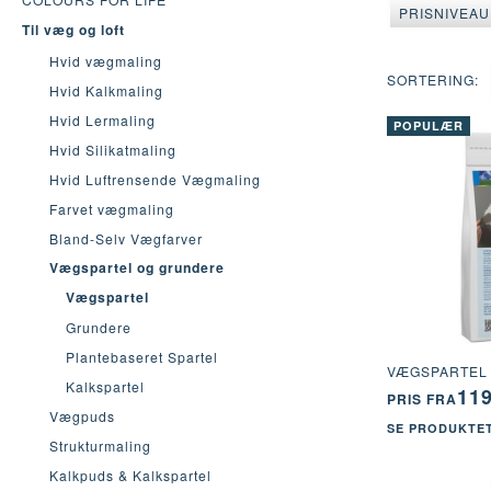
PRISNIVEA
Til væg og loft
Hvid vægmaling
SORTERING:
Hvid Kalkmaling
Hvid Lermaling
POPULÆR
Hvid Silikatmaling
Hvid Luftrensende Vægmaling
Farvet vægmaling
Bland-Selv Vægfarver
Vægspartel og grundere
Vægspartel
Grundere
Plantebaseret Spartel
VÆGSPARTEL 
Kalkspartel
11
PRIS FRA
Vægpuds
SE PRODUKTE
Strukturmaling
Kalkpuds & Kalkspartel