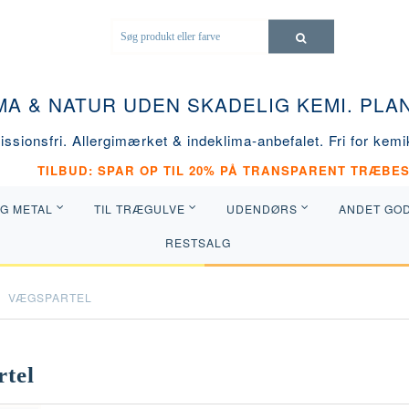
MA & NATUR UDEN SKADELIG KEMI. PL
ssionsfri. Allergimærket & indeklima-anbefalet. Fri for kemik
TILBUD: SPAR OP TIL 20% PÅ TRANSPARENT TRÆBES
OG METAL
TIL TRÆGULVE
UDENDØRS
ANDET GO
RESTSALG
VÆGSPARTEL
tel