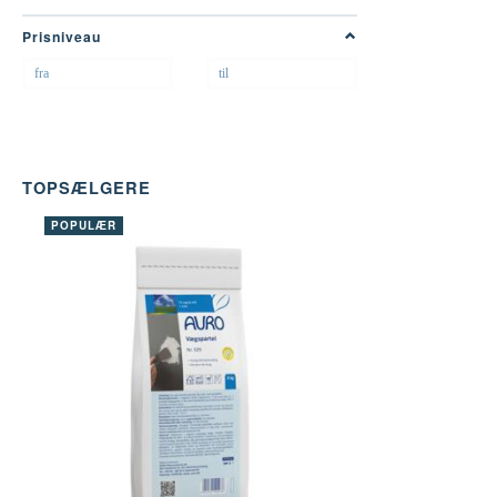
FILTER
Prisniveau
TOPSÆLGERE
POPULÆR