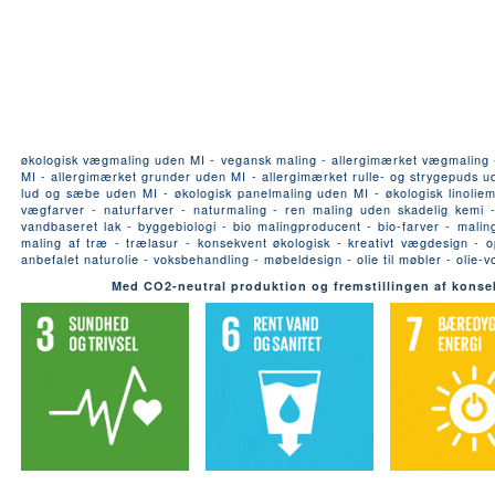
økologisk vægmaling uden MI - vegansk maling - allergimærket vægmaling - a
MI - allergimærket grunder uden MI - allergimærket rulle- og strygepuds ude
lud og sæbe uden MI - økologisk panelmaling uden MI - økologisk linoliema
vægfarver - naturfarver - naturmaling - ren maling uden skadelig kemi 
vandbaseret lak - byggebiologi - bio malingproducent - bio-farver - malin
maling af træ - trælasur - konsekvent økologisk - kreativt vægdesign - o
anbefalet naturolie - voksbehandling - møbeldesign - olie til møbler - olie-v
Med CO2-neutral produktion og fremstillingen af konse