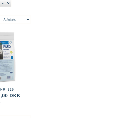
U
NR. 329
9,00 DKK
T