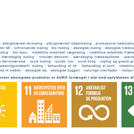
llergimærket lermaling - allergimærket silikatmaling - professionel kalkmalin
n MI - luftrensende maling - bio-maling - økologisk maling - økologisk træbesk
ling - bio-lasur - indeklima-anbefalet vægmaling - indeklima-anbefalet træbesk
- bæredygtig maling - cirkulær økonomi - bæredygtig træbeskyttelse - plante
g børneværelse - sund maling - sunde rum - sund bolig - maling og gravid gravi
pløsningsmiddelfri maling - behandling af ler - behandling af kork - indeklim
oks til møbler - økologisk lak - økologisk byggeri - naturlige overflader - resta
kvent økologiske produkter er AURO forlængst i mål med opfyldelsen af