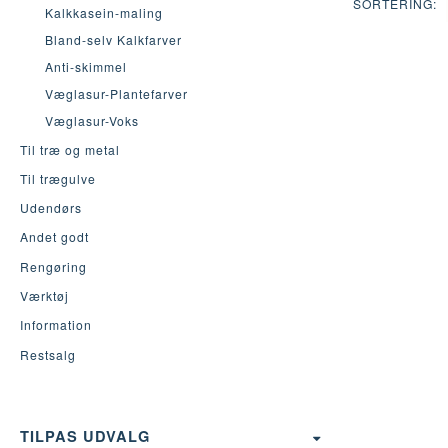
SORTERING:
Kalkkasein-maling
Bland-selv Kalkfarver
Anti-skimmel
Væglasur-Plantefarver
Væglasur-Voks
Til træ og metal
Til trægulve
Udendørs
Andet godt
Rengøring
Værktøj
Information
Restsalg
SKIFTE
TILPAS UDVALG