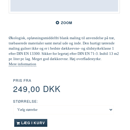
ZOOM
Økologisk, opløsningsmiddelfri blank maling til anvendelse på træ,
træbaserede materialer samt metal ude og inde. Den hurtigt tørrende
maling gulner ikke og er i bedste dækkeevne- og slidstyrkeklasse 1
efter DIN EN 13300. Sikker for legetøj efter DIN EN 71-3. Indtil 13 m2
pr. liter pr. lag. Meget god dækkeevne. Høj overfladestyrke.
Mere information
PRIS FRA
249,00 DKK
STØRRELSE:
LÆG I KURV