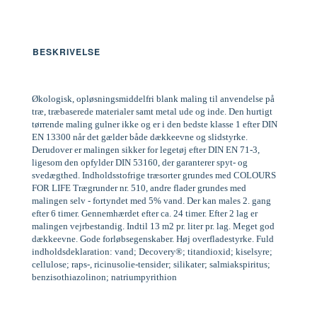
BESKRIVELSE
Økologisk, opløsningsmiddelfri blank maling til anvendelse på
træ, træbaserede materialer samt metal ude og inde. Den hurtigt
tørrende maling gulner ikke og er i den bedste klasse 1 efter DIN
EN 13300 når det gælder både dækkeevne og slidstyrke.
Derudover er malingen sikker for legetøj efter DIN EN 71-3,
ligesom den opfylder DIN 53160, der garanterer spyt- og
svedægthed. Indholdsstofrige træsorter grundes med COLOURS
FOR LIFE Trægrunder nr. 510, andre flader grundes med
malingen selv - fortyndet med 5% vand. Der kan males 2. gang
efter 6 timer. Gennemhærdet efter ca. 24 timer. Efter 2 lag er
malingen vejrbestandig. Indtil 13 m2 pr. liter pr. lag. Meget god
dækkeevne. Gode forløbsegenskaber. Høj overfladestyrke. Fuld
indholdsdeklaration: vand; Decovery®; titandioxid; kiselsyre;
cellulose; raps-, ricinusolie-tensider; silikater; salmiakspiritus;
benzisothiazolinon; natriumpyrithion