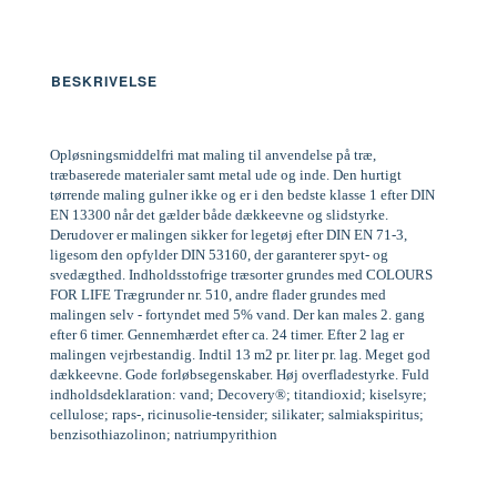
BESKRIVELSE
Opløsningsmiddelfri mat maling til anvendelse på træ,
træbaserede materialer samt metal ude og inde. Den hurtigt
tørrende maling gulner ikke og er i den bedste klasse 1 efter DIN
EN 13300 når det gælder både dækkeevne og slidstyrke.
Derudover er malingen sikker for legetøj efter DIN EN 71-3,
ligesom den opfylder DIN 53160, der garanterer spyt- og
svedægthed. Indholdsstofrige træsorter grundes med COLOURS
FOR LIFE Trægrunder nr. 510, andre flader grundes med
malingen selv - fortyndet med 5% vand. Der kan males 2. gang
efter 6 timer. Gennemhærdet efter ca. 24 timer. Efter 2 lag er
malingen vejrbestandig. Indtil 13 m2 pr. liter pr. lag. Meget god
dækkeevne. Gode forløbsegenskaber. Høj overfladestyrke. Fuld
indholdsdeklaration: vand; Decovery®; titandioxid; kiselsyre;
cellulose; raps-, ricinusolie-tensider; silikater; salmiakspiritus;
benzisothiazolinon; natriumpyrithion