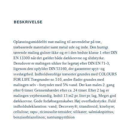
BESKRIVELSE
Opløsningsmiddelfri mat maling til anvendelse på træ,
træbaserede materialer samt metal ude og inde. Den hurtigt
tørrende maling gulner ikke og er i den bedste klasse 1 efter DIN
EN 13300 når det gælder både dækkeevne og slidstyrke.
Derudover er malingen sikker for legetøj efter DIN EN 71-3,
ligesom den opfylder DIN 53160, der garanterer spyt- og
svedægthed. Indholdsstofrige træsorter grundes med COLOURS
FOR LIFE Trægrunder nr. 510, andre flader grundes med
malingen selv - fortyndet med 5% vand. Der kan males 2. gang
efter 6 timer. Gennemhærdet efter ca. 24 timer. Efter 2 lag er
malingen vejrbestandig. Indtil 13 m2 pr. liter pr. lag. Meget god
dækkeevne. Gode forløbsegenskaber. Høj overfladestyrke. Fuld
indholdsdeklaration: vand; Decovery®; titandioxid; kiselsyre;
cellulose; raps-, ricinusolie-tensider; silikater; salmiakspiritus;
benzisothiazolinon; natriumpyrithion