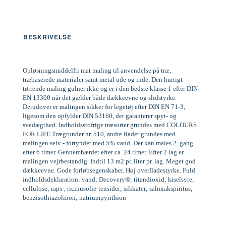
BESKRIVELSE
Opløsningsmiddelfri mat maling til anvendelse på træ,
træbaserede materialer samt metal ude og inde. Den hurtigt
tørrende maling gulner ikke og er i den bedste klasse 1 efter DIN
EN 13300 når det gælder både dækkeevne og slidstyrke.
Derudover er malingen sikker for legetøj efter DIN EN 71-3,
ligesom den opfylder DIN 53160, der garanterer spyt- og
svedægthed. Indholdsstofrige træsorter grundes med COLOURS
FOR LIFE Trægrunder nr. 510, andre flader grundes med
malingen selv - fortyndet med 5% vand. Der kan males 2. gang
efter 6 timer. Gennemhærdet efter ca. 24 timer. Efter 2 lag er
malingen vejrbestandig. Indtil 13 m2 pr. liter pr. lag. Meget god
dækkeevne. Gode forløbsegenskaber. Høj overfladestyrke. Fuld
indholdsdeklaration: vand; Decovery®; titandioxid; kiselsyre;
cellulose; raps-, ricinusolie-tensider; silikater; salmiakspiritus;
benzisothiazolinon; natriumpyrithion