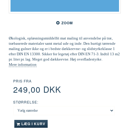
ZOOM
Økologisk, opløsningsmiddelfri mat maling til anvendelse på træ,
træbaserede materialer samt metal ude og inde. Den hurtigt tørrende
maling gulner ikke og er i bedste dækkeevne- og slidstyrkeklasse 1
efter DIN EN 13300. Sikker for legetøj efter DIN EN 71-3. Indtil 13 m2
pr. liter pr. lag. Meget god dækkeevne. Høj overfladestyrke.
Mere information
PRIS FRA
249,00 DKK
STØRRELSE:
LÆG I KURV