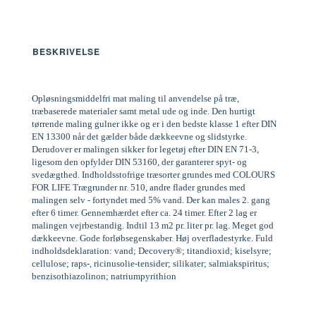
BESKRIVELSE
Opløsningsmiddelfri mat maling til anvendelse på træ,
træbaserede materialer samt metal ude og inde. Den hurtigt
tørrende maling gulner ikke og er i den bedste klasse 1 efter DIN
EN 13300 når det gælder både dækkeevne og slidstyrke.
Derudover er malingen sikker for legetøj efter DIN EN 71-3,
ligesom den opfylder DIN 53160, der garanterer spyt- og
svedægthed. Indholdsstofrige træsorter grundes med COLOURS
FOR LIFE Trægrunder nr. 510, andre flader grundes med
malingen selv - fortyndet med 5% vand. Der kan males 2. gang
efter 6 timer. Gennemhærdet efter ca. 24 timer. Efter 2 lag er
malingen vejrbestandig. Indtil 13 m2 pr. liter pr. lag. Meget god
dækkeevne. Gode forløbsegenskaber. Høj overfladestyrke. Fuld
indholdsdeklaration: vand; Decovery®; titandioxid; kiselsyre;
cellulose; raps-, ricinusolie-tensider; silikater; salmiakspiritus;
benzisothiazolinon; natriumpyrithion