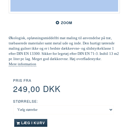
ZOOM
Økologisk, opløsningsmiddelfri mat maling til anvendelse på træ,
træbaserede materialer samt metal ude og inde. Den hurtigt tørrende
maling gulner ikke og er i bedste dækkeevne- og slidstyrkeklasse 1
efter DIN EN 13300. Sikker for legetøj efter DIN EN 71-3. Indtil 13 m2
pr. liter pr. lag. Meget god dækkeevne. Høj overfladestyrke.
Mere information
PRIS FRA
249,00 DKK
STØRRELSE:
LÆG I KURV