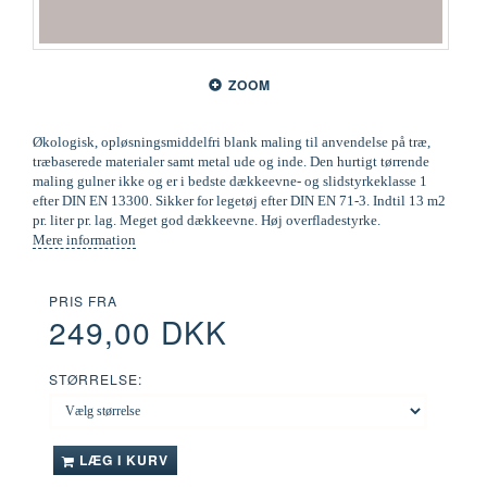
ZOOM
Økologisk, opløsningsmiddelfri blank maling til anvendelse på træ,
træbaserede materialer samt metal ude og inde. Den hurtigt tørrende
maling gulner ikke og er i bedste dækkeevne- og slidstyrkeklasse 1
efter DIN EN 13300. Sikker for legetøj efter DIN EN 71-3. Indtil 13 m2
pr. liter pr. lag. Meget god dækkeevne. Høj overfladestyrke.
Mere information
PRIS FRA
249,00 DKK
STØRRELSE:
LÆG I KURV