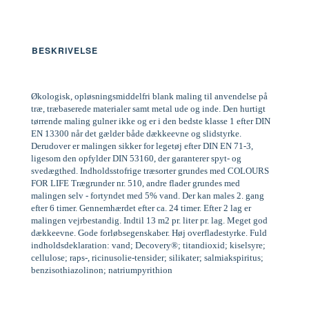
BESKRIVELSE
Økologisk, opløsningsmiddelfri blank maling til anvendelse på
træ, træbaserede materialer samt metal ude og inde. Den hurtigt
tørrende maling gulner ikke og er i den bedste klasse 1 efter DIN
EN 13300 når det gælder både dækkeevne og slidstyrke.
Derudover er malingen sikker for legetøj efter DIN EN 71-3,
ligesom den opfylder DIN 53160, der garanterer spyt- og
svedægthed. Indholdsstofrige træsorter grundes med COLOURS
FOR LIFE Trægrunder nr. 510, andre flader grundes med
malingen selv - fortyndet med 5% vand. Der kan males 2. gang
efter 6 timer. Gennemhærdet efter ca. 24 timer. Efter 2 lag er
malingen vejrbestandig. Indtil 13 m2 pr. liter pr. lag. Meget god
dækkeevne. Gode forløbsegenskaber. Høj overfladestyrke. Fuld
indholdsdeklaration: vand; Decovery®; titandioxid; kiselsyre;
cellulose; raps-, ricinusolie-tensider; silikater; salmiakspiritus;
benzisothiazolinon; natriumpyrithion