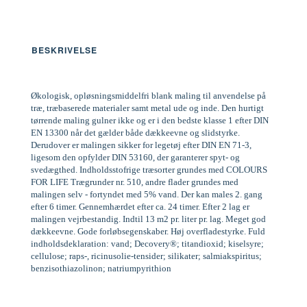
BESKRIVELSE
Økologisk, opløsningsmiddelfri blank maling til anvendelse på
træ, træbaserede materialer samt metal ude og inde. Den hurtigt
tørrende maling gulner ikke og er i den bedste klasse 1 efter DIN
EN 13300 når det gælder både dækkeevne og slidstyrke.
Derudover er malingen sikker for legetøj efter DIN EN 71-3,
ligesom den opfylder DIN 53160, der garanterer spyt- og
svedægthed. Indholdsstofrige træsorter grundes med COLOURS
FOR LIFE Trægrunder nr. 510, andre flader grundes med
malingen selv - fortyndet med 5% vand. Der kan males 2. gang
efter 6 timer. Gennemhærdet efter ca. 24 timer. Efter 2 lag er
malingen vejrbestandig. Indtil 13 m2 pr. liter pr. lag. Meget god
dækkeevne. Gode forløbsegenskaber. Høj overfladestyrke. Fuld
indholdsdeklaration: vand; Decovery®; titandioxid; kiselsyre;
cellulose; raps-, ricinusolie-tensider; silikater; salmiakspiritus;
benzisothiazolinon; natriumpyrithion