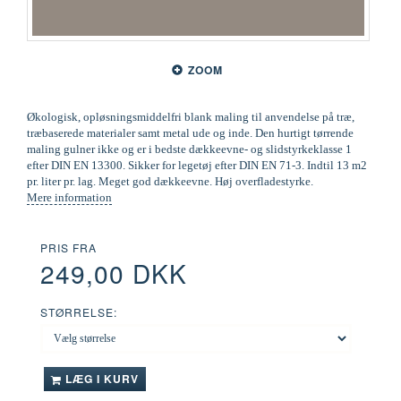
ZOOM
Økologisk, opløsningsmiddelfri blank maling til anvendelse på træ,
træbaserede materialer samt metal ude og inde. Den hurtigt tørrende
maling gulner ikke og er i bedste dækkeevne- og slidstyrkeklasse 1
efter DIN EN 13300. Sikker for legetøj efter DIN EN 71-3. Indtil 13 m2
pr. liter pr. lag. Meget god dækkeevne. Høj overfladestyrke.
Mere information
PRIS FRA
249,00 DKK
STØRRELSE:
LÆG I KURV