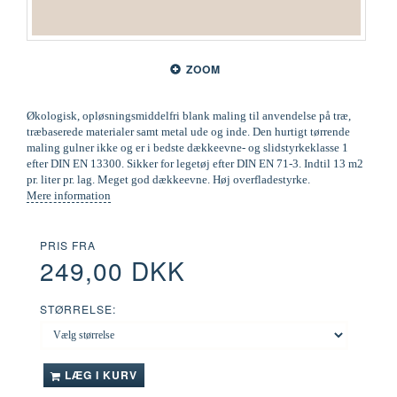
ZOOM
Økologisk, opløsningsmiddelfri blank maling til anvendelse på træ,
træbaserede materialer samt metal ude og inde. Den hurtigt tørrende
maling gulner ikke og er i bedste dækkeevne- og slidstyrkeklasse 1
efter DIN EN 13300. Sikker for legetøj efter DIN EN 71-3. Indtil 13 m2
pr. liter pr. lag. Meget god dækkeevne. Høj overfladestyrke.
Mere information
PRIS FRA
249,00 DKK
STØRRELSE:
LÆG I KURV