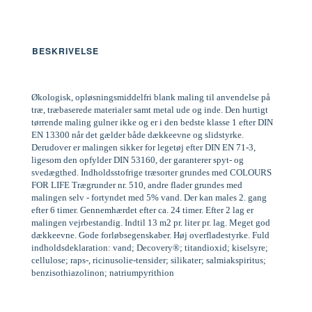
BESKRIVELSE
Økologisk, opløsningsmiddelfri blank maling til anvendelse på
træ, træbaserede materialer samt metal ude og inde. Den hurtigt
tørrende maling gulner ikke og er i den bedste klasse 1 efter DIN
EN 13300 når det gælder både dækkeevne og slidstyrke.
Derudover er malingen sikker for legetøj efter DIN EN 71-3,
ligesom den opfylder DIN 53160, der garanterer spyt- og
svedægthed. Indholdsstofrige træsorter grundes med COLOURS
FOR LIFE Trægrunder nr. 510, andre flader grundes med
malingen selv - fortyndet med 5% vand. Der kan males 2. gang
efter 6 timer. Gennemhærdet efter ca. 24 timer. Efter 2 lag er
malingen vejrbestandig. Indtil 13 m2 pr. liter pr. lag. Meget god
dækkeevne. Gode forløbsegenskaber. Høj overfladestyrke. Fuld
indholdsdeklaration: vand; Decovery®; titandioxid; kiselsyre;
cellulose; raps-, ricinusolie-tensider; silikater; salmiakspiritus;
benzisothiazolinon; natriumpyrithion