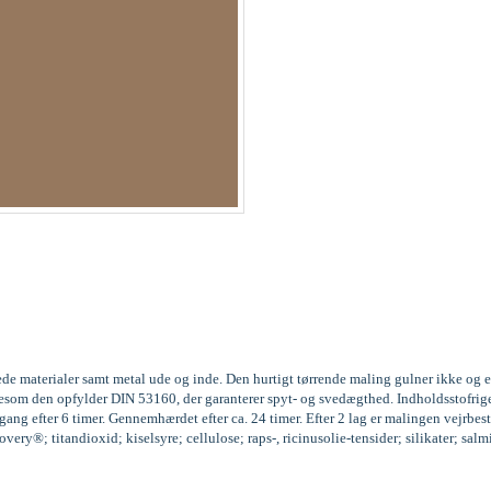
ede materialer samt metal ude og inde. Den hurtigt tørrende maling gulner ikke og 
 ligesom den opfylder DIN 53160, der garanterer spyt- og svedægthed. Indholdssto
ng efter 6 timer. Gennemhærdet efter ca. 24 timer. Efter 2 lag er malingen vejrbest
ery®; titandioxid; kiselsyre; cellulose; raps-, ricinusolie-tensider; silikater; sal