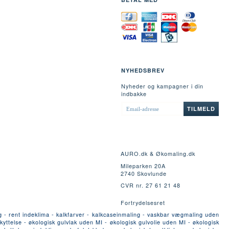
NYHEDSBREV
Nyheder og kampagner i din
indbakke
EMAIL-
TILMELD
ADRESSE
AURO.dk & Økomaling.dk
Mileparken 20A
2740 Skovlunde
CVR nr. 27 61 21 48
Fortrydelsesret
g - rent indeklima - kalkfarver - kalkcaseinmaling - vaskbar vægmaling uden
yttelse - økologisk gulvlak uden MI - økologisk gulvolie uden MI - økologisk