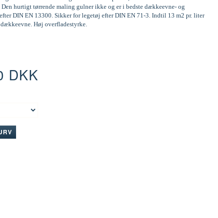
 Den hurtigt tørrende maling gulner ikke og er i bedste dækkeevne- og
efter DIN EN 13300. Sikker for legetøj efter DIN EN 71-3. Indtil 13 m2 pr. liter
d dækkeevne. Høj overfladestyrke.
0 DKK
:
KURV