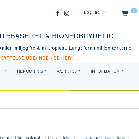
0
Log ind
ANTEBASERET & BIONEDBRYDELIG.
alier, miljøgifte & mikroplast. Langt foran miljømærkerne.
KYTTELSE UDE/INDE - SE HER!
DT
RENGØRING
VÆRKTØJ
INFORMATION
ngsmiddelfri blank maling til anvendelse på træ, træbaserede materialer samt