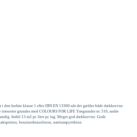
er i den bedste klasse 1 efter DIN EN 13300 når det gælder både dækkeevne
frige træsorter grundes med COLOURS FOR LIFE Trægrunder nr. 510, andre
andig. Indtil 13 m2 pr. liter pr. lag. Meget god dækkeevne. Gode
miakspiritus; benzisothiazolinon; natriumpyrithion