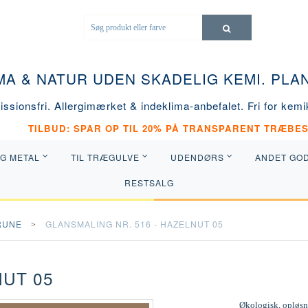
MA & NATUR UDEN SKADELIG KEMI. PL
ssionsfri. Allergimærket & indeklima-anbefalet. Fri for kemik
TILBUD: SPAR OP TIL 20% PÅ TRANSPARENT TRÆBES
OG METAL
TIL TRÆGULVE
UDENDØRS
ANDET GO
RESTSALG
RUNE
GLANSMALING NR. 516 - HAZELNUT 05
NUT 05
Økologisk, opløsni