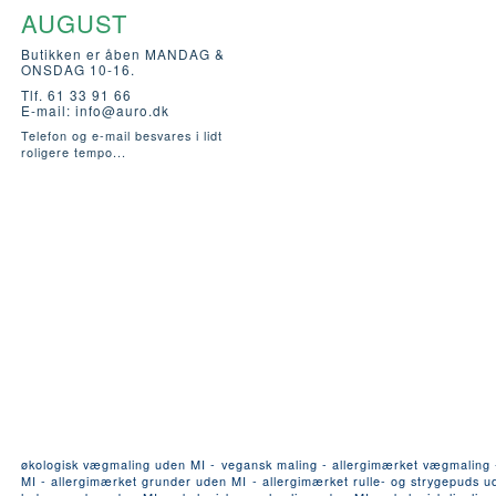
AUGUST
Butikken er åben MANDAG &
ONSDAG 10-16.
Tlf. 61 33 91 66
E-mail:
info@auro.dk
Telefon og e-mail besvares i lidt
roligere tempo...
økologisk vægmaling uden MI - vegansk maling - allergimærket vægmaling - a
MI - allergimærket grunder uden MI - allergimærket rulle- og strygepuds ude