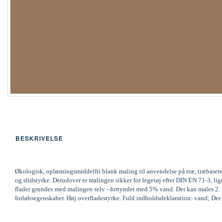
BESKRIVELSE
Økologisk, opløsningsmiddelfri blank maling til anvendelse på træ, træbaser
og slidstyrke. Derudover er malingen sikker for legetøj efter DIN EN 71-3,
flader grundes med malingen selv - fortyndet med 5% vand. Der kan males 2. ga
forløbsegenskaber. Høj overfladestyrke. Fuld indholdsdeklaration: vand; Decov