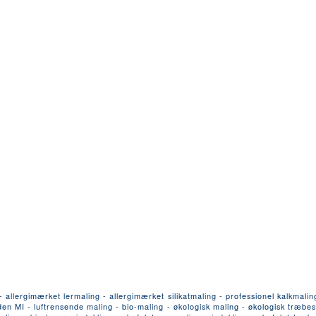
llergimærket lermaling - allergimærket silikatmaling - professionel kalkmalin
n MI - luftrensende maling - bio-maling - økologisk maling - økologisk træbesk