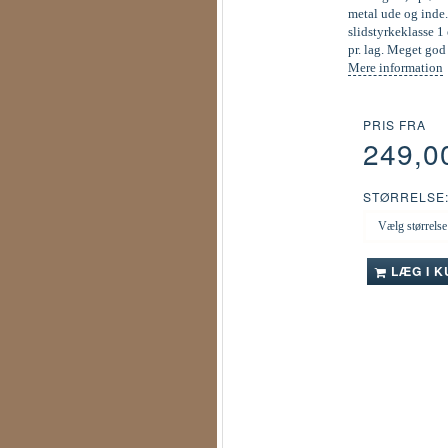
metal ude og inde.
slidstyrkeklasse 1 
pr. lag. Meget go
Mere information
PRIS FRA
249,0
STØRRELSE
LÆG I 