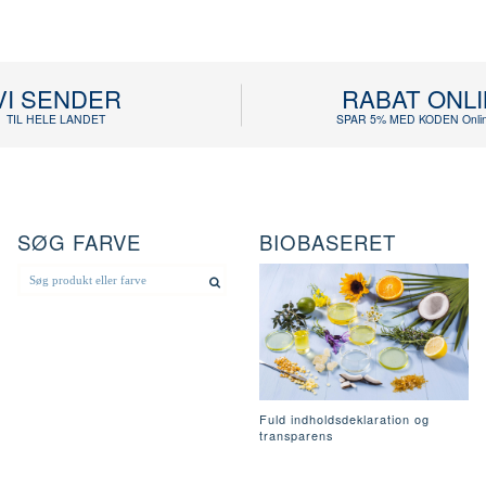
VI SENDER
RABAT ONL
TIL HELE LANDET
SPAR 5% MED KODEN Onlin
SØG FARVE
BIOBASERET
Fuld indholdsdeklaration og
transparens