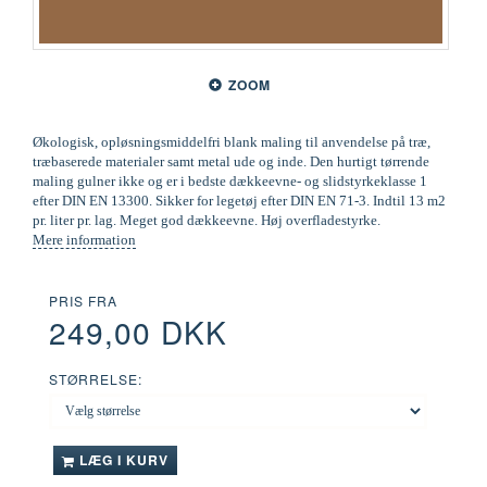
ZOOM
Økologisk, opløsningsmiddelfri blank maling til anvendelse på træ,
træbaserede materialer samt metal ude og inde. Den hurtigt tørrende
maling gulner ikke og er i bedste dækkeevne- og slidstyrkeklasse 1
efter DIN EN 13300. Sikker for legetøj efter DIN EN 71-3. Indtil 13 m2
pr. liter pr. lag. Meget god dækkeevne. Høj overfladestyrke.
Mere information
PRIS FRA
249,00 DKK
STØRRELSE:
LÆG I KURV