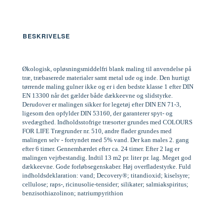
BESKRIVELSE
Økologisk, opløsningsmiddelfri blank maling til anvendelse på
træ, træbaserede materialer samt metal ude og inde. Den hurtigt
tørrende maling gulner ikke og er i den bedste klasse 1 efter DIN
EN 13300 når det gælder både dækkeevne og slidstyrke.
Derudover er malingen sikker for legetøj efter DIN EN 71-3,
ligesom den opfylder DIN 53160, der garanterer spyt- og
svedægthed. Indholdsstofrige træsorter grundes med COLOURS
FOR LIFE Trægrunder nr. 510, andre flader grundes med
malingen selv - fortyndet med 5% vand. Der kan males 2. gang
efter 6 timer. Gennemhærdet efter ca. 24 timer. Efter 2 lag er
malingen vejrbestandig. Indtil 13 m2 pr. liter pr. lag. Meget god
dækkeevne. Gode forløbsegenskaber. Høj overfladestyrke. Fuld
indholdsdeklaration: vand; Decovery®; titandioxid; kiselsyre;
cellulose; raps-, ricinusolie-tensider; silikater; salmiakspiritus;
benzisothiazolinon; natriumpyrithion