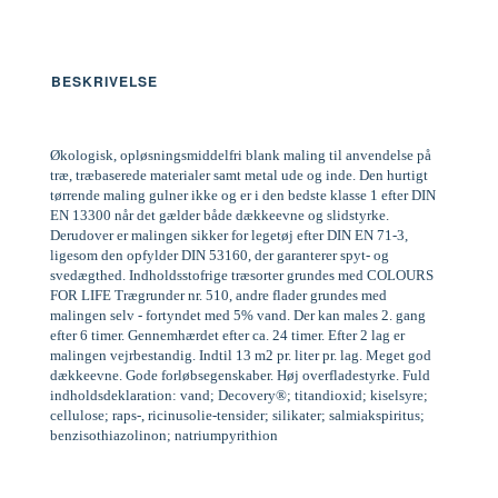
BESKRIVELSE
Økologisk, opløsningsmiddelfri blank maling til anvendelse på
træ, træbaserede materialer samt metal ude og inde. Den hurtigt
tørrende maling gulner ikke og er i den bedste klasse 1 efter DIN
EN 13300 når det gælder både dækkeevne og slidstyrke.
Derudover er malingen sikker for legetøj efter DIN EN 71-3,
ligesom den opfylder DIN 53160, der garanterer spyt- og
svedægthed. Indholdsstofrige træsorter grundes med COLOURS
FOR LIFE Trægrunder nr. 510, andre flader grundes med
malingen selv - fortyndet med 5% vand. Der kan males 2. gang
efter 6 timer. Gennemhærdet efter ca. 24 timer. Efter 2 lag er
malingen vejrbestandig. Indtil 13 m2 pr. liter pr. lag. Meget god
dækkeevne. Gode forløbsegenskaber. Høj overfladestyrke. Fuld
indholdsdeklaration: vand; Decovery®; titandioxid; kiselsyre;
cellulose; raps-, ricinusolie-tensider; silikater; salmiakspiritus;
benzisothiazolinon; natriumpyrithion