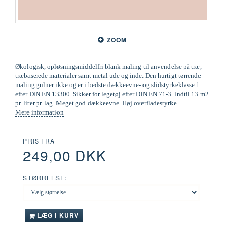
ZOOM
Økologisk, opløsningsmiddelfri blank maling til anvendelse på træ,
træbaserede materialer samt metal ude og inde. Den hurtigt tørrende
maling gulner ikke og er i bedste dækkeevne- og slidstyrkeklasse 1
efter DIN EN 13300. Sikker for legetøj efter DIN EN 71-3. Indtil 13 m2
pr. liter pr. lag. Meget god dækkeevne. Høj overfladestyrke.
Mere information
PRIS FRA
249,00 DKK
STØRRELSE:
LÆG I KURV