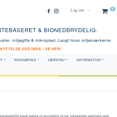
0
Log ind
ANTEBASERET & BIONEDBRYDELIG.
alier, miljøgifte & mikroplast. Langt foran miljømærkerne.
KYTTELSE UDE/INDE - SE HER!
DT
RENGØRING
VÆRKTØJ
INFORMATION
ngsmiddelfri blank maling til anvendelse på træ, træbaserede materialer samt