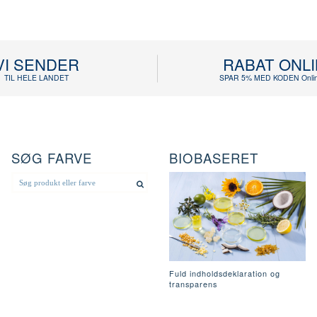
VI SENDER
RABAT ONL
TIL HELE LANDET
SPAR 5% MED KODEN Onlin
SØG FARVE
BIOBASERET
Fuld indholdsdeklaration og
transparens