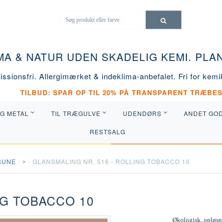
MA & NATUR UDEN SKADELIG KEMI. PL
ssionsfri. Allergimærket & indeklima-anbefalet. Fri for kemik
TILBUD: SPAR OP TIL 20% PÅ TRANSPARENT TRÆBES
OG METAL
TIL TRÆGULVE
UDENDØRS
ANDET GO
RESTSALG
RUNE
GLANSMALING NR. 516 - ROLLING TOBACCO 10
NG TOBACCO 10
Økologisk, opløsni