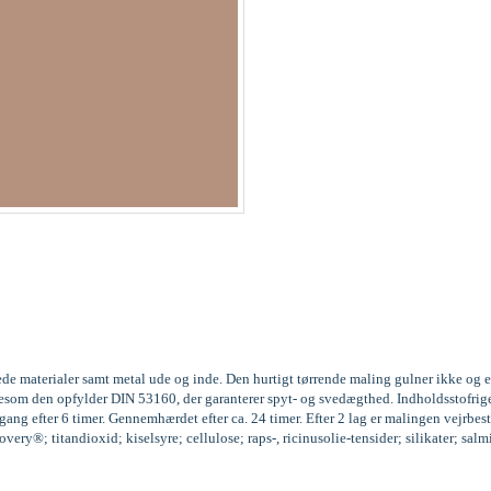
ede materialer samt metal ude og inde. Den hurtigt tørrende maling gulner ikke og 
 ligesom den opfylder DIN 53160, der garanterer spyt- og svedægthed. Indholdssto
ng efter 6 timer. Gennemhærdet efter ca. 24 timer. Efter 2 lag er malingen vejrbest
ery®; titandioxid; kiselsyre; cellulose; raps-, ricinusolie-tensider; silikater; sal