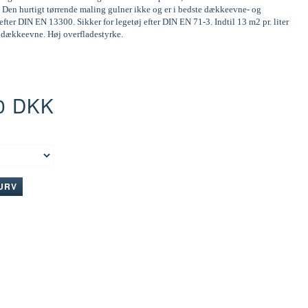
 Den hurtigt tørrende maling gulner ikke og er i bedste dækkeevne- og
efter DIN EN 13300. Sikker for legetøj efter DIN EN 71-3. Indtil 13 m2 pr. liter
d dækkeevne. Høj overfladestyrke.
0 DKK
:
KURV