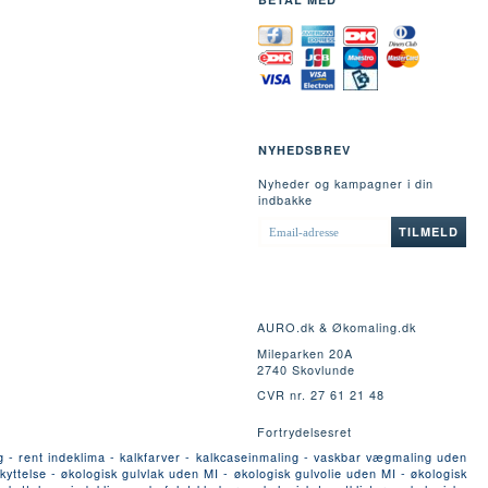
NYHEDSBREV
Nyheder og kampagner i din
indbakke
EMAIL-
TILMELD
ADRESSE
AURO.dk & Økomaling.dk
Mileparken 20A
2740 Skovlunde
CVR nr. 27 61 21 48
Fortrydelsesret
g - rent indeklima - kalkfarver - kalkcaseinmaling - vaskbar vægmaling uden
yttelse - økologisk gulvlak uden MI - økologisk gulvolie uden MI - økologisk