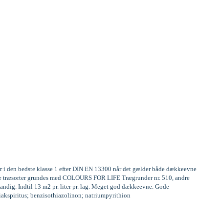
er i den bedste klasse 1 efter DIN EN 13300 når det gælder både dækkeevne
frige træsorter grundes med COLOURS FOR LIFE Trægrunder nr. 510, andre
andig. Indtil 13 m2 pr. liter pr. lag. Meget god dækkeevne. Gode
miakspiritus; benzisothiazolinon; natriumpyrithion