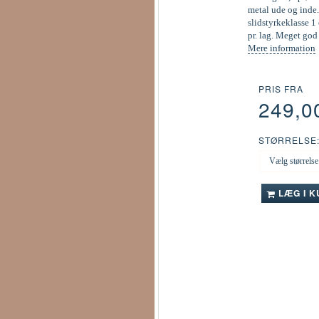
metal ude og inde.
slidstyrkeklasse 1 
pr. lag. Meget go
Mere information
PRIS FRA
249,0
STØRRELSE
LÆG I 