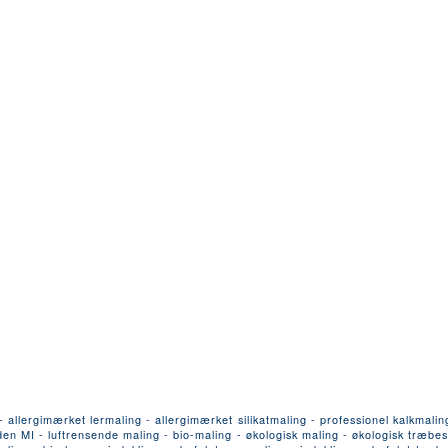
llergimærket lermaling - allergimærket silikatmaling - professionel kalkmalin
n MI - luftrensende maling - bio-maling - økologisk maling - økologisk træbesk