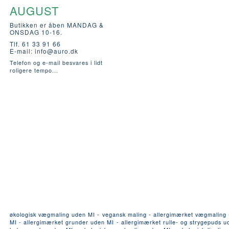
AUGUST
Butikken er åben MANDAG &
ONSDAG 10-16.
Tlf. 61 33 91 66
E-mail:
info@auro.dk
Telefon og e-mail besvares i lidt
roligere tempo...
økologisk vægmaling uden MI - vegansk maling - allergimærket vægmaling - a
MI - allergimærket grunder uden MI - allergimærket rulle- og strygepuds ude