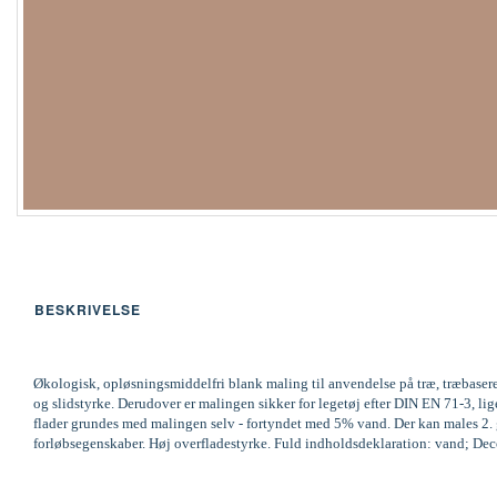
BESKRIVELSE
Økologisk, opløsningsmiddelfri blank maling til anvendelse på træ, træbaser
og slidstyrke. Derudover er malingen sikker for legetøj efter DIN EN 71-3,
flader grundes med malingen selv - fortyndet med 5% vand. Der kan males 2. ga
forløbsegenskaber. Høj overfladestyrke. Fuld indholdsdeklaration: vand; Decov