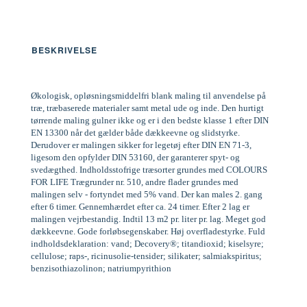
BESKRIVELSE
Økologisk, opløsningsmiddelfri blank maling til anvendelse på
træ, træbaserede materialer samt metal ude og inde. Den hurtigt
tørrende maling gulner ikke og er i den bedste klasse 1 efter DIN
EN 13300 når det gælder både dækkeevne og slidstyrke.
Derudover er malingen sikker for legetøj efter DIN EN 71-3,
ligesom den opfylder DIN 53160, der garanterer spyt- og
svedægthed. Indholdsstofrige træsorter grundes med COLOURS
FOR LIFE Trægrunder nr. 510, andre flader grundes med
malingen selv - fortyndet med 5% vand. Der kan males 2. gang
efter 6 timer. Gennemhærdet efter ca. 24 timer. Efter 2 lag er
malingen vejrbestandig. Indtil 13 m2 pr. liter pr. lag. Meget god
dækkeevne. Gode forløbsegenskaber. Høj overfladestyrke. Fuld
indholdsdeklaration: vand; Decovery®; titandioxid; kiselsyre;
cellulose; raps-, ricinusolie-tensider; silikater; salmiakspiritus;
benzisothiazolinon; natriumpyrithion