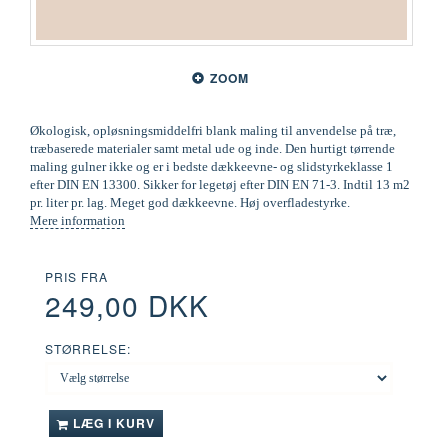
ZOOM
Økologisk, opløsningsmiddelfri blank maling til anvendelse på træ,
træbaserede materialer samt metal ude og inde. Den hurtigt tørrende
maling gulner ikke og er i bedste dækkeevne- og slidstyrkeklasse 1
efter DIN EN 13300. Sikker for legetøj efter DIN EN 71-3. Indtil 13 m2
pr. liter pr. lag. Meget god dækkeevne. Høj overfladestyrke.
Mere information
PRIS FRA
249,00 DKK
STØRRELSE:
LÆG I KURV