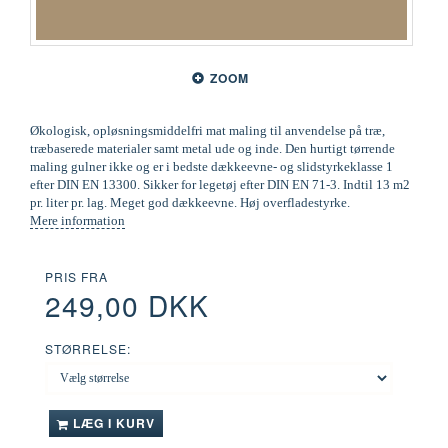
ZOOM
Økologisk, opløsningsmiddelfri mat maling til anvendelse på træ,
træbaserede materialer samt metal ude og inde. Den hurtigt tørrende
maling gulner ikke og er i bedste dækkeevne- og slidstyrkeklasse 1
efter DIN EN 13300. Sikker for legetøj efter DIN EN 71-3. Indtil 13 m2
pr. liter pr. lag. Meget god dækkeevne. Høj overfladestyrke.
Mere information
PRIS FRA
249,00 DKK
STØRRELSE:
LÆG I KURV