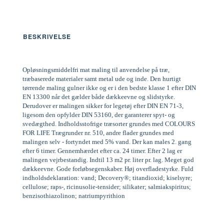
BESKRIVELSE
Opløsningsmiddelfri mat maling til anvendelse på træ,
træbaserede materialer samt metal ude og inde. Den hurtigt
tørrende maling gulner ikke og er i den bedste klasse 1 efter DIN
EN 13300 når det gælder både dækkeevne og slidstyrke.
Derudover er malingen sikker for legetøj efter DIN EN 71-3,
ligesom den opfylder DIN 53160, der garanterer spyt- og
svedægthed. Indholdsstofrige træsorter grundes med COLOURS
FOR LIFE Trægrunder nr. 510, andre flader grundes med
malingen selv - fortyndet med 5% vand. Der kan males 2. gang
efter 6 timer. Gennemhærdet efter ca. 24 timer. Efter 2 lag er
malingen vejrbestandig. Indtil 13 m2 pr. liter pr. lag. Meget god
dækkeevne. Gode forløbsegenskaber. Høj overfladestyrke. Fuld
indholdsdeklaration: vand; Decovery®; titandioxid; kiselsyre;
cellulose; raps-, ricinusolie-tensider; silikater; salmiakspiritus;
benzisothiazolinon; natriumpyrithion