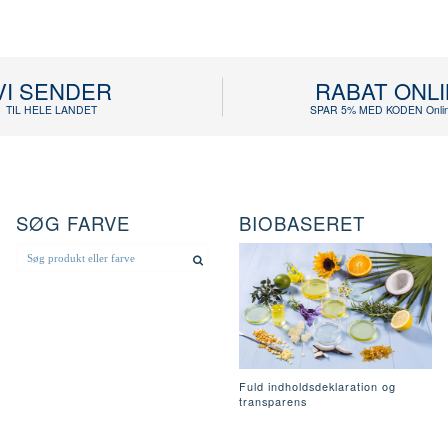
VI SENDER
RABAT ONL
TIL HELE LANDET
SPAR 5% MED KODEN Onlin
SØG FARVE
BIOBASERET
Fuld indholdsdeklaration og
transparens