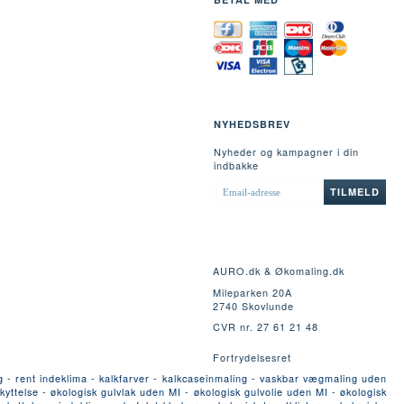
NYHEDSBREV
Nyheder og kampagner i din
indbakke
EMAIL-
TILMELD
ADRESSE
AURO.dk & Økomaling.dk
Mileparken 20A
2740 Skovlunde
CVR nr. 27 61 21 48
Fortrydelsesret
g - rent indeklima - kalkfarver - kalkcaseinmaling - vaskbar vægmaling uden
yttelse - økologisk gulvlak uden MI - økologisk gulvolie uden MI - økologisk