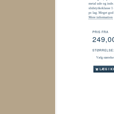
metal ude og inde.
slidstyrkeklasse 1 
pr. lag. Meget go
Mere information
PRIS FRA
249,0
STØRRELSE
LÆG I 