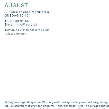
AUGUST
Butikken er åben MANDAG &
ONSDAG 10-16.
Tlf. 61 33 91 66
E-mail:
info@auro.dk
Telefon og e-mail besvares i lidt
roligere tempo...
økologisk vægmaling uden MI - vegansk maling - allergimærket vægmaling - a
MI - allergimærket grunder uden MI - allergimærket rulle- og strygepuds ude