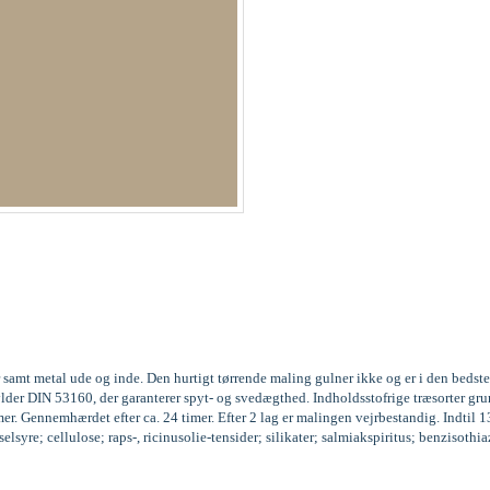
 samt metal ude og inde. Den hurtigt tørrende maling gulner ikke og er i den beds
fylder DIN 53160, der garanterer spyt- og svedægthed. Indholdsstofrige træsorter
r. Gennemhærdet efter ca. 24 timer. Efter 2 lag er malingen vejrbestandig. Indtil 
syre; cellulose; raps-, ricinusolie-tensider; silikater; salmiakspiritus; benzisoth