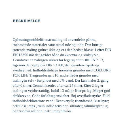
BESKRIVELSE
Opløsningsmiddelfri mat maling til anvendelse på træ,
træbaserede materialer samt metal ude og inde. Den hurtigt
tørrende maling gulner ikke og er i den bedste klasse 1 efter DIN
EN 13300 når det gælder både dækkeevne og slidstyrke.
Derudover er malingen sikker for legetøj efter DIN EN 71-3,
ligesom den opfylder DIN 53160, der garanterer spyt- og
svedægthed. Indholdsstofrige træsorter grundes med COLOURS
FOR LIFE Trægrunder nr. 510, andre flader grundes med
malingen selv - fortyndet med 5% vand. Der kan males 2. gang
efter 6 timer. Gennemhærdet efter ca. 24 timer. Efter 2 lag er
malingen vejrbestandig. Indtil 13 m2 pr. liter pr. lag. Meget god
dækkeevne. Gode forløbsegenskaber. Høj overfladestyrke. Fuld
indholdsdeklaration: vand; Decovery®; titandioxid; kiselsyre;
cellulose; raps-, ricinusolie-tensider; silikater; salmiakspiritus;
benzisothiazolinon; natriumpyrithion