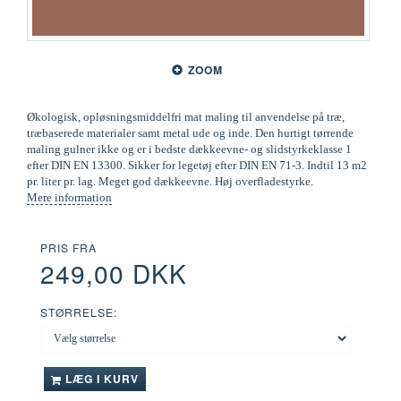
ZOOM
Økologisk, opløsningsmiddelfri mat maling til anvendelse på træ,
træbaserede materialer samt metal ude og inde. Den hurtigt tørrende
maling gulner ikke og er i bedste dækkeevne- og slidstyrkeklasse 1
efter DIN EN 13300. Sikker for legetøj efter DIN EN 71-3. Indtil 13 m2
pr. liter pr. lag. Meget god dækkeevne. Høj overfladestyrke.
Mere information
PRIS FRA
249,00 DKK
STØRRELSE:
LÆG I KURV