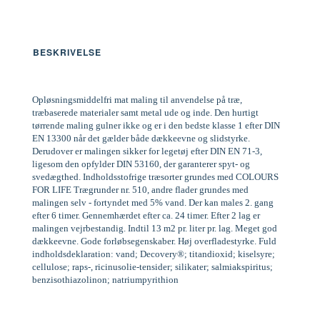
BESKRIVELSE
Opløsningsmiddelfri mat maling til anvendelse på træ,
træbaserede materialer samt metal ude og inde. Den hurtigt
tørrende maling gulner ikke og er i den bedste klasse 1 efter DIN
EN 13300 når det gælder både dækkeevne og slidstyrke.
Derudover er malingen sikker for legetøj efter DIN EN 71-3,
ligesom den opfylder DIN 53160, der garanterer spyt- og
svedægthed. Indholdsstofrige træsorter grundes med COLOURS
FOR LIFE Trægrunder nr. 510, andre flader grundes med
malingen selv - fortyndet med 5% vand. Der kan males 2. gang
efter 6 timer. Gennemhærdet efter ca. 24 timer. Efter 2 lag er
malingen vejrbestandig. Indtil 13 m2 pr. liter pr. lag. Meget god
dækkeevne. Gode forløbsegenskaber. Høj overfladestyrke. Fuld
indholdsdeklaration: vand; Decovery®; titandioxid; kiselsyre;
cellulose; raps-, ricinusolie-tensider; silikater; salmiakspiritus;
benzisothiazolinon; natriumpyrithion