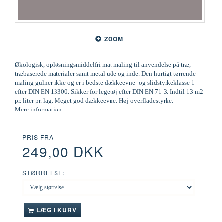
ZOOM
Økologisk, opløsningsmiddelfri mat maling til anvendelse på træ,
træbaserede materialer samt metal ude og inde. Den hurtigt tørrende
maling gulner ikke og er i bedste dækkeevne- og slidstyrkeklasse 1
efter DIN EN 13300. Sikker for legetøj efter DIN EN 71-3. Indtil 13 m2
pr. liter pr. lag. Meget god dækkeevne. Høj overfladestyrke.
Mere information
PRIS FRA
249,00 DKK
STØRRELSE:
LÆG I KURV