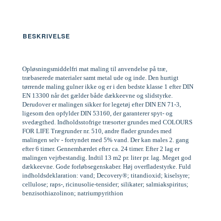
BESKRIVELSE
Opløsningsmiddelfri mat maling til anvendelse på træ,
træbaserede materialer samt metal ude og inde. Den hurtigt
tørrende maling gulner ikke og er i den bedste klasse 1 efter DIN
EN 13300 når det gælder både dækkeevne og slidstyrke.
Derudover er malingen sikker for legetøj efter DIN EN 71-3,
ligesom den opfylder DIN 53160, der garanterer spyt- og
svedægthed. Indholdsstofrige træsorter grundes med COLOURS
FOR LIFE Trægrunder nr. 510, andre flader grundes med
malingen selv - fortyndet med 5% vand. Der kan males 2. gang
efter 6 timer. Gennemhærdet efter ca. 24 timer. Efter 2 lag er
malingen vejrbestandig. Indtil 13 m2 pr. liter pr. lag. Meget god
dækkeevne. Gode forløbsegenskaber. Høj overfladestyrke. Fuld
indholdsdeklaration: vand; Decovery®; titandioxid; kiselsyre;
cellulose; raps-, ricinusolie-tensider; silikater; salmiakspiritus;
benzisothiazolinon; natriumpyrithion