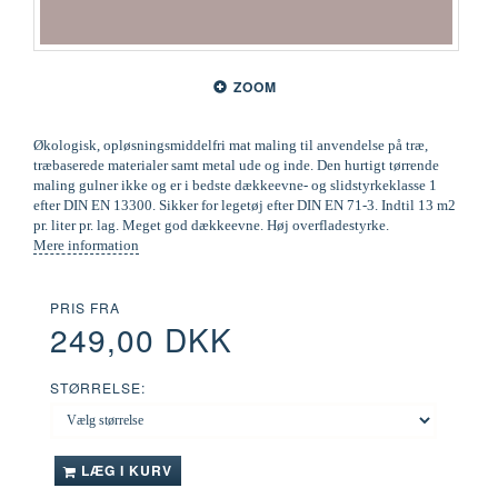
ZOOM
Økologisk, opløsningsmiddelfri mat maling til anvendelse på træ,
træbaserede materialer samt metal ude og inde. Den hurtigt tørrende
maling gulner ikke og er i bedste dækkeevne- og slidstyrkeklasse 1
efter DIN EN 13300. Sikker for legetøj efter DIN EN 71-3. Indtil 13 m2
pr. liter pr. lag. Meget god dækkeevne. Høj overfladestyrke.
Mere information
PRIS FRA
249,00 DKK
STØRRELSE:
LÆG I KURV