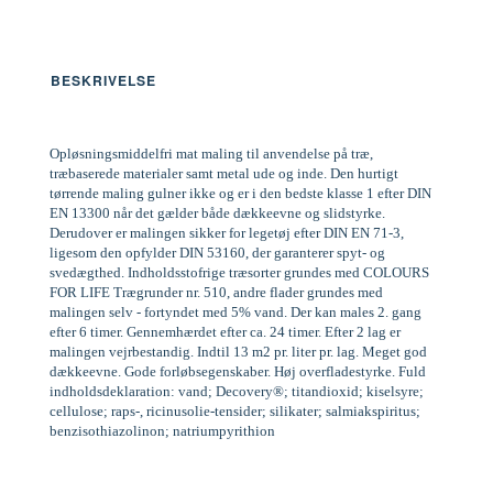
BESKRIVELSE
Opløsningsmiddelfri mat maling til anvendelse på træ,
træbaserede materialer samt metal ude og inde. Den hurtigt
tørrende maling gulner ikke og er i den bedste klasse 1 efter DIN
EN 13300 når det gælder både dækkeevne og slidstyrke.
Derudover er malingen sikker for legetøj efter DIN EN 71-3,
ligesom den opfylder DIN 53160, der garanterer spyt- og
svedægthed. Indholdsstofrige træsorter grundes med COLOURS
FOR LIFE Trægrunder nr. 510, andre flader grundes med
malingen selv - fortyndet med 5% vand. Der kan males 2. gang
efter 6 timer. Gennemhærdet efter ca. 24 timer. Efter 2 lag er
malingen vejrbestandig. Indtil 13 m2 pr. liter pr. lag. Meget god
dækkeevne. Gode forløbsegenskaber. Høj overfladestyrke. Fuld
indholdsdeklaration: vand; Decovery®; titandioxid; kiselsyre;
cellulose; raps-, ricinusolie-tensider; silikater; salmiakspiritus;
benzisothiazolinon; natriumpyrithion