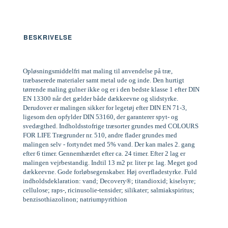
BESKRIVELSE
Opløsningsmiddelfri mat maling til anvendelse på træ,
træbaserede materialer samt metal ude og inde. Den hurtigt
tørrende maling gulner ikke og er i den bedste klasse 1 efter DIN
EN 13300 når det gælder både dækkeevne og slidstyrke.
Derudover er malingen sikker for legetøj efter DIN EN 71-3,
ligesom den opfylder DIN 53160, der garanterer spyt- og
svedægthed. Indholdsstofrige træsorter grundes med COLOURS
FOR LIFE Trægrunder nr. 510, andre flader grundes med
malingen selv - fortyndet med 5% vand. Der kan males 2. gang
efter 6 timer. Gennemhærdet efter ca. 24 timer. Efter 2 lag er
malingen vejrbestandig. Indtil 13 m2 pr. liter pr. lag. Meget god
dækkeevne. Gode forløbsegenskaber. Høj overfladestyrke. Fuld
indholdsdeklaration: vand; Decovery®; titandioxid; kiselsyre;
cellulose; raps-, ricinusolie-tensider; silikater; salmiakspiritus;
benzisothiazolinon; natriumpyrithion