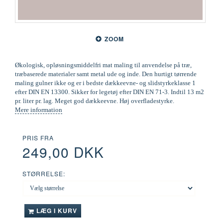
ZOOM
Økologisk, opløsningsmiddelfri mat maling til anvendelse på træ,
træbaserede materialer samt metal ude og inde. Den hurtigt tørrende
maling gulner ikke og er i bedste dækkeevne- og slidstyrkeklasse 1
efter DIN EN 13300. Sikker for legetøj efter DIN EN 71-3. Indtil 13 m2
pr. liter pr. lag. Meget god dækkeevne. Høj overfladestyrke.
Mere information
PRIS FRA
249,00 DKK
STØRRELSE:
LÆG I KURV