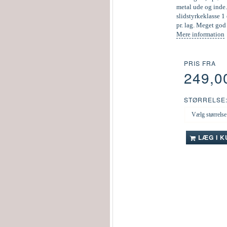
metal ude og inde.
slidstyrkeklasse 1 
pr. lag. Meget go
Mere information
PRIS FRA
249,0
STØRRELSE
LÆG I 