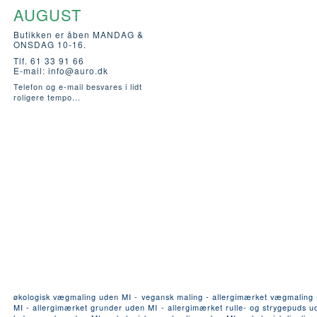
AUGUST
Butikken er åben MANDAG &
ONSDAG 10-16.
Tlf. 61 33 91 66
E-mail:
info@auro.dk
Telefon og e-mail besvares i lidt
roligere tempo...
økologisk vægmaling uden MI - vegansk maling - allergimærket vægmaling - a
MI - allergimærket grunder uden MI - allergimærket rulle- og strygepuds ude