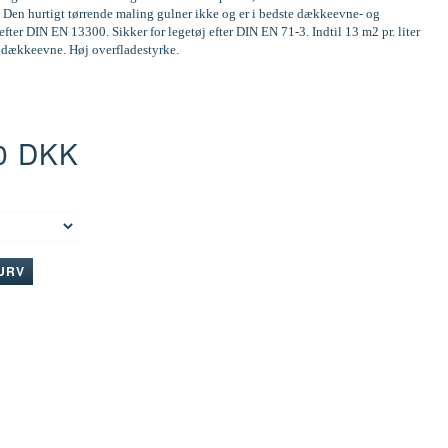
 Den hurtigt tørrende maling gulner ikke og er i bedste dækkeevne- og
efter DIN EN 13300. Sikker for legetøj efter DIN EN 71-3. Indtil 13 m2 pr. liter
d dækkeevne. Høj overfladestyrke.
0 DKK
:
KURV