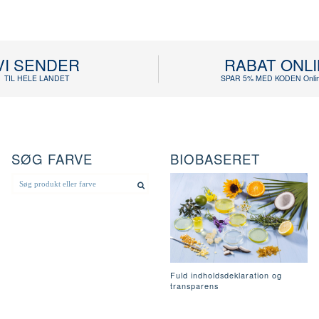
VI SENDER
RABAT ONL
TIL HELE LANDET
SPAR 5% MED KODEN Onlin
SØG FARVE
BIOBASERET
Fuld indholdsdeklaration og
transparens