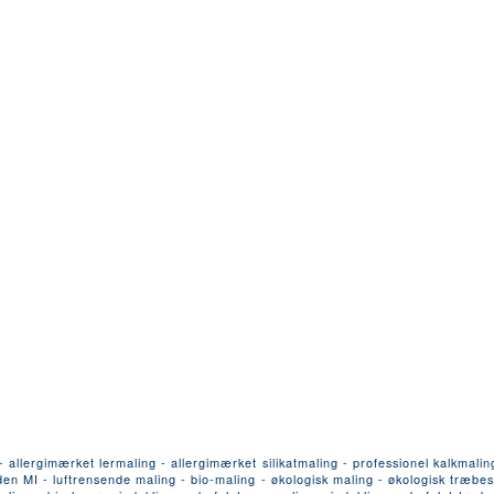
llergimærket lermaling - allergimærket silikatmaling - professionel kalkmalin
n MI - luftrensende maling - bio-maling - økologisk maling - økologisk træbesk