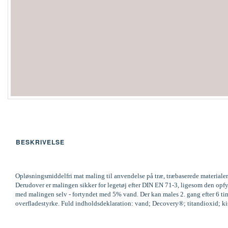
BESKRIVELSE
Opløsningsmiddelfri mat maling til anvendelse på træ, træbaserede materialer
Derudover er malingen sikker for legetøj efter DIN EN 71-3, ligesom den op
med malingen selv - fortyndet med 5% vand. Der kan males 2. gang efter 6 time
overfladestyrke. Fuld indholdsdeklaration: vand; Decovery®; titandioxid; kisel