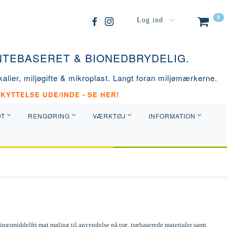
0
Log ind
ANTEBASERET & BIONEDBRYDELIG.
alier, miljøgifte & mikroplast. Langt foran miljømærkerne.
KYTTELSE UDE/INDE - SE HER!
DT
RENGØRING
VÆRKTØJ
INFORMATION
ngsmiddelfri mat maling til anvendelse på træ, træbaserede materialer samt