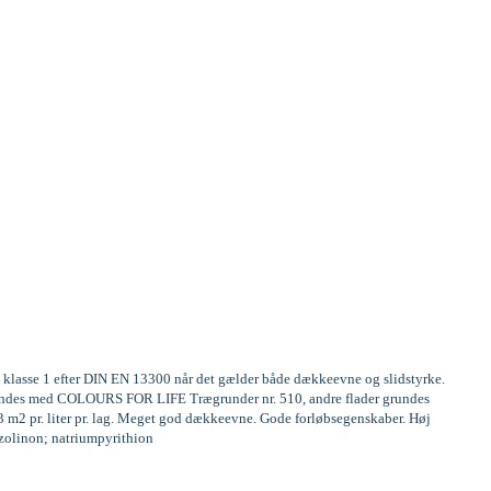
te klasse 1 efter DIN EN 13300 når det gælder både dækkeevne og slidstyrke.
 grundes med COLOURS FOR LIFE Trægrunder nr. 510, andre flader grundes
13 m2 pr. liter pr. lag. Meget god dækkeevne. Gode forløbsegenskaber. Høj
iazolinon; natriumpyrithion