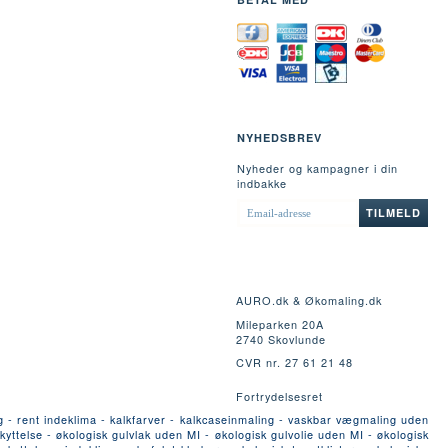
NYHEDSBREV
Nyheder og kampagner i din
indbakke
EMAIL-
TILMELD
ADRESSE
AURO.dk & Økomaling.dk
Mileparken 20A
2740 Skovlunde
CVR nr. 27 61 21 48
Fortrydelsesret
g - rent indeklima - kalkfarver - kalkcaseinmaling - vaskbar vægmaling uden
yttelse - økologisk gulvlak uden MI - økologisk gulvolie uden MI - økologisk