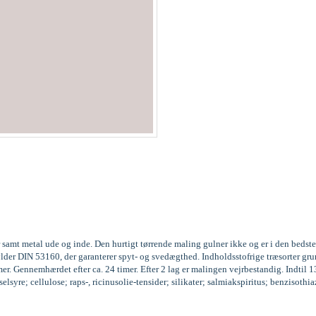
 samt metal ude og inde. Den hurtigt tørrende maling gulner ikke og er i den beds
fylder DIN 53160, der garanterer spyt- og svedægthed. Indholdsstofrige træsorter
r. Gennemhærdet efter ca. 24 timer. Efter 2 lag er malingen vejrbestandig. Indtil 
syre; cellulose; raps-, ricinusolie-tensider; silikater; salmiakspiritus; benzisoth