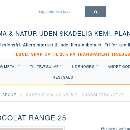
MA & NATUR UDEN SKADELIG KEMI. PL
ssionsfri. Allergimærket & indeklima-anbefalet. Fri for kemik
TILBUD: SPAR OP TIL 20% PÅ TRANSPARENT TRÆBES
OG METAL
TIL TRÆGULVE
UDENDØRS
ANDET GO
RESTSALG
BRUNE
SILKEMAT MALING NR. 517 - CHOCOLAT RANGE 25
HOCOLAT RANGE 25
Økologisk, opløsni