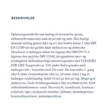
BESKRIVELSE
Opløsningsmiddelfri mat maling til anvendelse på træ,
træbaserede materialer samt metal ude og inde. Den hurtigt
tørrende maling gulner ikke og er i den bedste klasse 1 efter DIN
EN 13300 når det gælder både dækkeevne og slidstyrke.
Derudover er malingen sikker for legetøj efter DIN EN 71-3,
ligesom den opfylder DIN 53160, der garanterer spyt- og
svedægthed. Indholdsstofrige træsorter grundes med COLOURS
FOR LIFE Trægrunder nr. 510, andre flader grundes med
malingen selv - fortyndet med 5% vand. Der kan males 2. gang
efter 6 timer. Gennemhærdet efter ca. 24 timer. Efter 2 lag er
malingen vejrbestandig. Indtil 13 m2 pr. liter pr. lag. Meget god
dækkeevne. Gode forløbsegenskaber. Høj overfladestyrke. Fuld
indholdsdeklaration: vand; Decovery®; titandioxid; kiselsyre;
cellulose; raps-, ricinusolie-tensider; silikater; salmiakspiritus;
benzisothiazolinon; natriumpyrithion