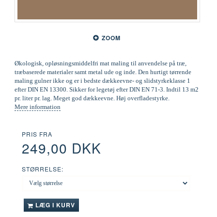
ZOOM
Økologisk, opløsningsmiddelfri mat maling til anvendelse på træ,
træbaserede materialer samt metal ude og inde. Den hurtigt tørrende
maling gulner ikke og er i bedste dækkeevne- og slidstyrkeklasse 1
efter DIN EN 13300. Sikker for legetøj efter DIN EN 71-3. Indtil 13 m2
pr. liter pr. lag. Meget god dækkeevne. Høj overfladestyrke.
Mere information
PRIS FRA
249,00 DKK
STØRRELSE:
LÆG I KURV