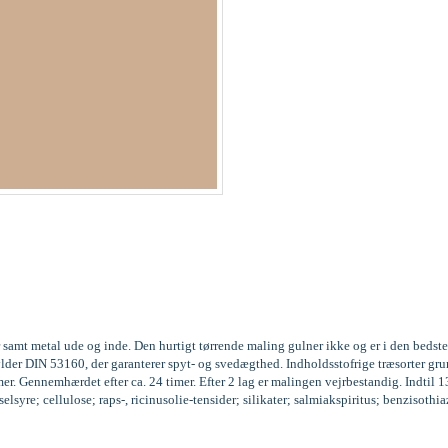
 samt metal ude og inde. Den hurtigt tørrende maling gulner ikke og er i den beds
fylder DIN 53160, der garanterer spyt- og svedægthed. Indholdsstofrige træsorter
r. Gennemhærdet efter ca. 24 timer. Efter 2 lag er malingen vejrbestandig. Indtil 
syre; cellulose; raps-, ricinusolie-tensider; silikater; salmiakspiritus; benzisoth