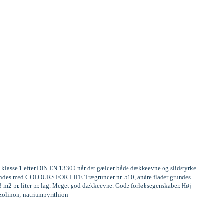
te klasse 1 efter DIN EN 13300 når det gælder både dækkeevne og slidstyrke.
 grundes med COLOURS FOR LIFE Trægrunder nr. 510, andre flader grundes
13 m2 pr. liter pr. lag. Meget god dækkeevne. Gode forløbsegenskaber. Høj
iazolinon; natriumpyrithion