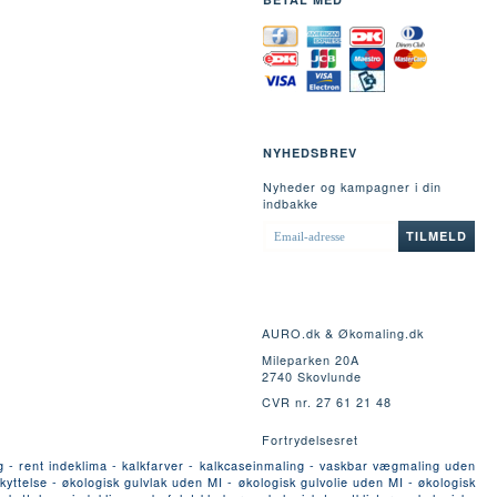
NYHEDSBREV
Nyheder og kampagner i din
indbakke
EMAIL-
TILMELD
ADRESSE
AURO.dk & Økomaling.dk
Mileparken 20A
2740 Skovlunde
CVR nr. 27 61 21 48
Fortrydelsesret
g - rent indeklima - kalkfarver - kalkcaseinmaling - vaskbar vægmaling uden
yttelse - økologisk gulvlak uden MI - økologisk gulvolie uden MI - økologisk