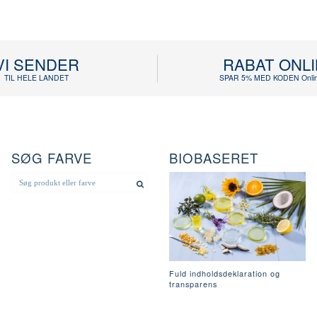
VI SENDER
RABAT ONL
TIL HELE LANDET
SPAR 5% MED KODEN Onlin
SØG FARVE
BIOBASERET
Fuld indholdsdeklaration og
transparens