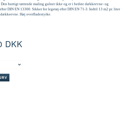
 Den hurtigt tørrende maling gulner ikke og er i bedste dækkeevne- og
efter DIN EN 13300. Sikker for legetøj efter DIN EN 71-3. Indtil 13 m2 pr. liter
d dækkeevne. Høj overfladestyrke.
0 DKK
:
KURV