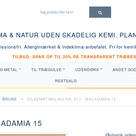
MA & NATUR UDEN SKADELIG KEMI. PL
ssionsfri. Allergimærket & indeklima-anbefalet. Fri for kemik
TILBUD: SPAR OP TIL 20% PÅ TRANSPARENT TRÆBES
OG METAL
TIL TRÆGULVE
UDENDØRS
ANDET GO
RESTSALG
BRUNE
SILKEMAT MALING NR. 517 - MACADAMIA 15
CADAMIA 15
Økologisk, opløsni