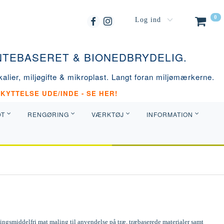
0
Log ind
ANTEBASERET & BIONEDBRYDELIG.
alier, miljøgifte & mikroplast. Langt foran miljømærkerne.
KYTTELSE UDE/INDE - SE HER!
DT
RENGØRING
VÆRKTØJ
INFORMATION
ngsmiddelfri mat maling til anvendelse på træ, træbaserede materialer samt