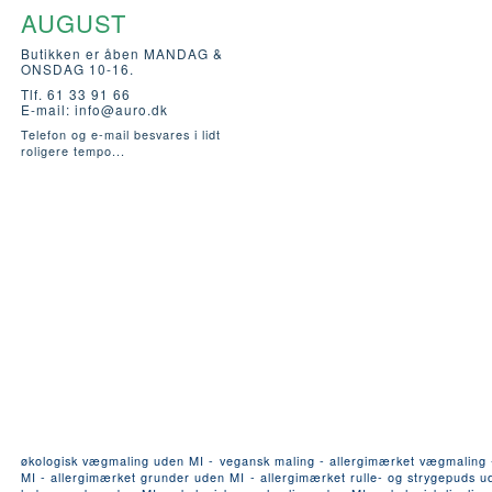
AUGUST
Butikken er åben MANDAG &
ONSDAG 10-16.
Tlf. 61 33 91 66
E-mail:
info@auro.dk
Telefon og e-mail besvares i lidt
roligere tempo...
økologisk vægmaling uden MI - vegansk maling - allergimærket vægmaling - a
MI - allergimærket grunder uden MI - allergimærket rulle- og strygepuds ude