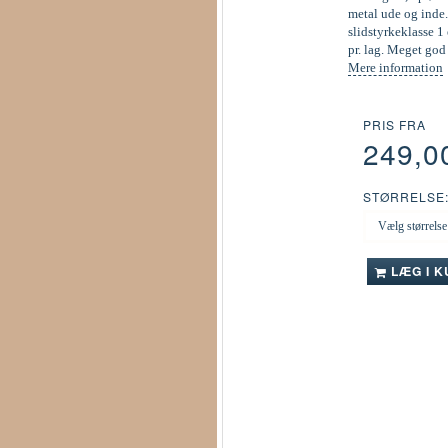
metal ude og inde.
slidstyrkeklasse 1 
pr. lag. Meget go
Mere information
PRIS FRA
249,0
STØRRELSE
LÆG I 