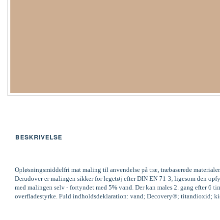
BESKRIVELSE
Opløsningsmiddelfri mat maling til anvendelse på træ, træbaserede materialer
Derudover er malingen sikker for legetøj efter DIN EN 71-3, ligesom den op
med malingen selv - fortyndet med 5% vand. Der kan males 2. gang efter 6 time
overfladestyrke. Fuld indholdsdeklaration: vand; Decovery®; titandioxid; kisel