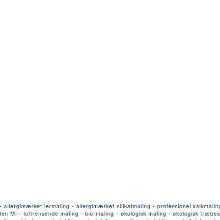
llergimærket lermaling - allergimærket silikatmaling - professionel kalkmalin
n MI - luftrensende maling - bio-maling - økologisk maling - økologisk træbesk