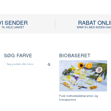
VI SENDER
RABAT ONL
TIL HELE LANDET
SPAR 5% MED KODEN Onlin
SØG FARVE
BIOBASERET
Fuld indholdsdeklaration og
transparens