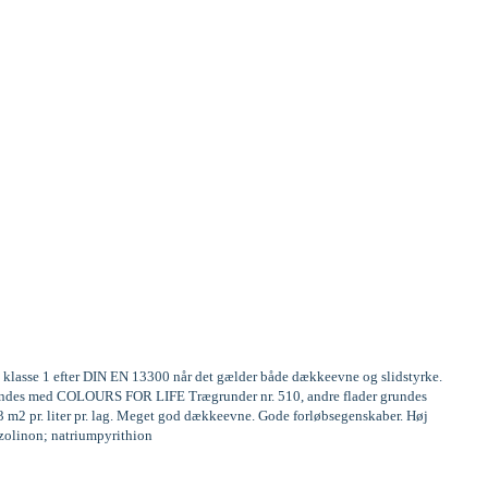
te klasse 1 efter DIN EN 13300 når det gælder både dækkeevne og slidstyrke.
 grundes med COLOURS FOR LIFE Trægrunder nr. 510, andre flader grundes
13 m2 pr. liter pr. lag. Meget god dækkeevne. Gode forløbsegenskaber. Høj
iazolinon; natriumpyrithion