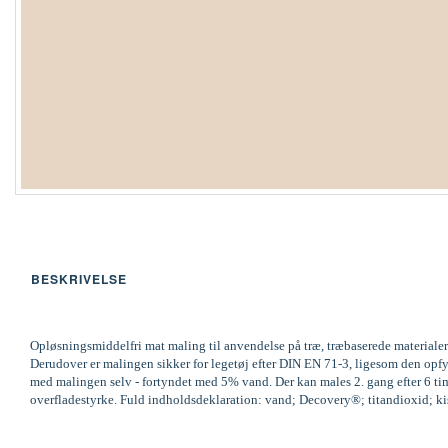
BESKRIVELSE
Opløsningsmiddelfri mat maling til anvendelse på træ, træbaserede materialer
Derudover er malingen sikker for legetøj efter DIN EN 71-3, ligesom den op
med malingen selv - fortyndet med 5% vand. Der kan males 2. gang efter 6 time
overfladestyrke. Fuld indholdsdeklaration: vand; Decovery®; titandioxid; kisel