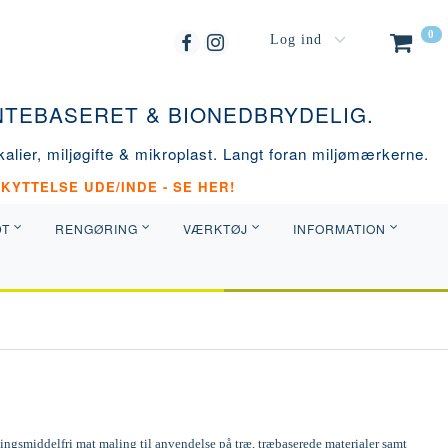
0
Log ind
ANTEBASERET & BIONEDBRYDELIG.
alier, miljøgifte & mikroplast. Langt foran miljømærkerne.
KYTTELSE UDE/INDE - SE HER!
DT
RENGØRING
VÆRKTØJ
INFORMATION
ngsmiddelfri mat maling til anvendelse på træ, træbaserede materialer samt