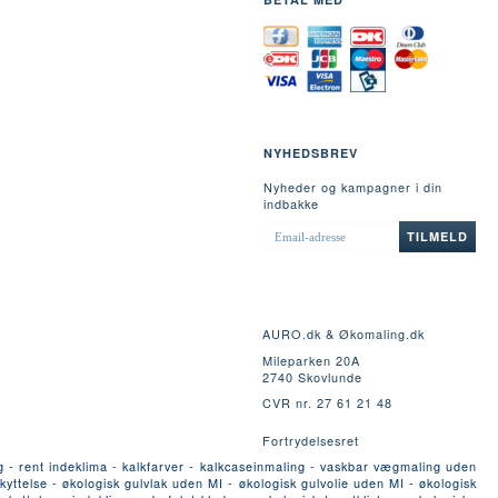
NYHEDSBREV
Nyheder og kampagner i din
indbakke
EMAIL-
TILMELD
ADRESSE
AURO.dk & Økomaling.dk
Mileparken 20A
2740 Skovlunde
CVR nr. 27 61 21 48
Fortrydelsesret
g - rent indeklima - kalkfarver - kalkcaseinmaling - vaskbar vægmaling uden
yttelse - økologisk gulvlak uden MI - økologisk gulvolie uden MI - økologisk