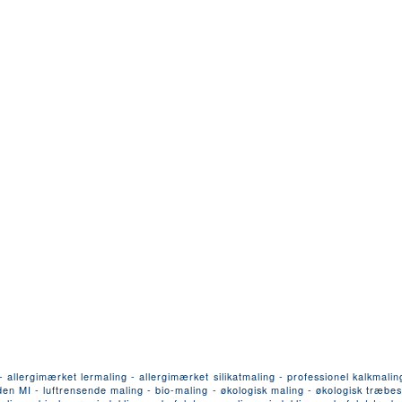
llergimærket lermaling - allergimærket silikatmaling - professionel kalkmalin
n MI - luftrensende maling - bio-maling - økologisk maling - økologisk træbesk