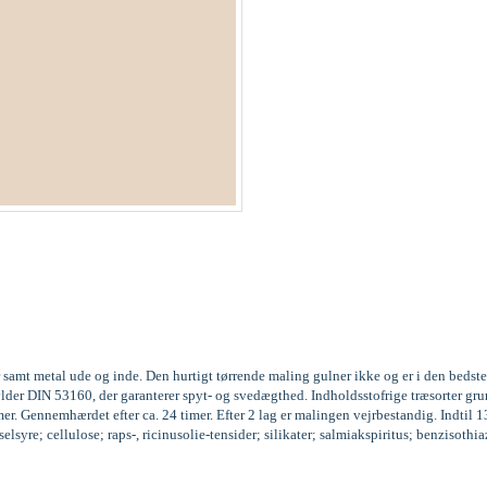
 samt metal ude og inde. Den hurtigt tørrende maling gulner ikke og er i den beds
fylder DIN 53160, der garanterer spyt- og svedægthed. Indholdsstofrige træsorter
r. Gennemhærdet efter ca. 24 timer. Efter 2 lag er malingen vejrbestandig. Indtil 
syre; cellulose; raps-, ricinusolie-tensider; silikater; salmiakspiritus; benzisoth