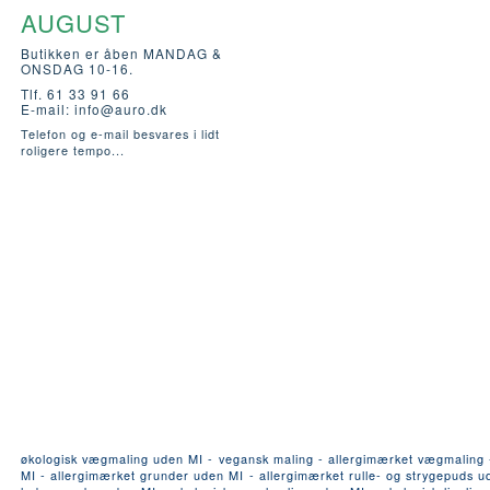
AUGUST
Butikken er åben MANDAG &
ONSDAG 10-16.
Tlf. 61 33 91 66
E-mail:
info@auro.dk
Telefon og e-mail besvares i lidt
roligere tempo...
økologisk vægmaling uden MI - vegansk maling - allergimærket vægmaling - a
MI - allergimærket grunder uden MI - allergimærket rulle- og strygepuds ude