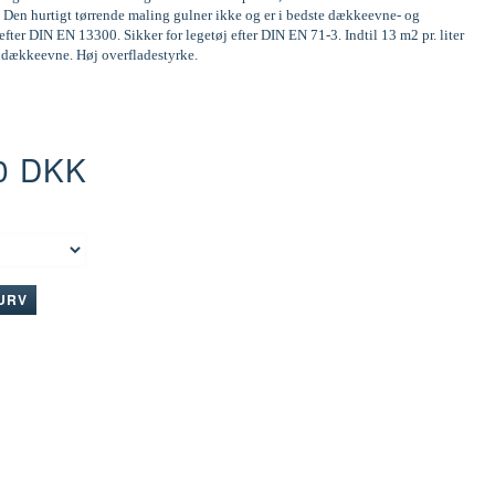
 Den hurtigt tørrende maling gulner ikke og er i bedste dækkeevne- og
efter DIN EN 13300. Sikker for legetøj efter DIN EN 71-3. Indtil 13 m2 pr. liter
d dækkeevne. Høj overfladestyrke.
0 DKK
:
KURV