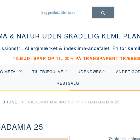
MA & NATUR UDEN SKADELIG KEMI. PL
ssionsfri. Allergimærket & indeklima-anbefalet. Fri for kemik
TILBUD: SPAR OP TIL 20% PÅ TRANSPARENT TRÆBES
OG METAL
TIL TRÆGULVE
UDENDØRS
ANDET GO
RESTSALG
BRUNE
SILKEMAT MALING NR. 517 - MACADAMIA 25
CADAMIA 25
Økologisk, opløsni