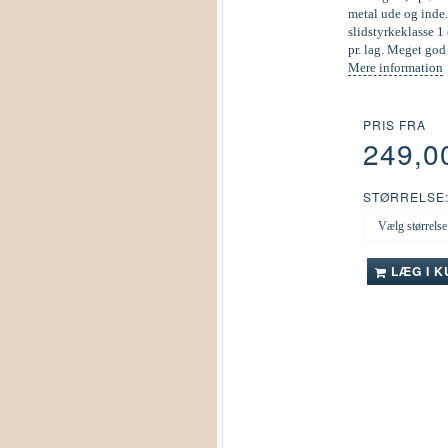
metal ude og inde.
slidstyrkeklasse 1 
pr. lag. Meget go
Mere information
PRIS FRA
249,0
STØRRELSE
LÆG I 