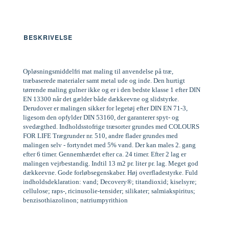
BESKRIVELSE
Opløsningsmiddelfri mat maling til anvendelse på træ,
træbaserede materialer samt metal ude og inde. Den hurtigt
tørrende maling gulner ikke og er i den bedste klasse 1 efter DIN
EN 13300 når det gælder både dækkeevne og slidstyrke.
Derudover er malingen sikker for legetøj efter DIN EN 71-3,
ligesom den opfylder DIN 53160, der garanterer spyt- og
svedægthed. Indholdsstofrige træsorter grundes med COLOURS
FOR LIFE Trægrunder nr. 510, andre flader grundes med
malingen selv - fortyndet med 5% vand. Der kan males 2. gang
efter 6 timer. Gennemhærdet efter ca. 24 timer. Efter 2 lag er
malingen vejrbestandig. Indtil 13 m2 pr. liter pr. lag. Meget god
dækkeevne. Gode forløbsegenskaber. Høj overfladestyrke. Fuld
indholdsdeklaration: vand; Decovery®; titandioxid; kiselsyre;
cellulose; raps-, ricinusolie-tensider; silikater; salmiakspiritus;
benzisothiazolinon; natriumpyrithion