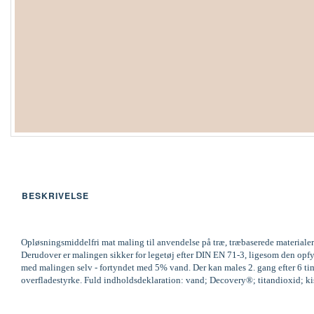
BESKRIVELSE
Opløsningsmiddelfri mat maling til anvendelse på træ, træbaserede materialer
Derudover er malingen sikker for legetøj efter DIN EN 71-3, ligesom den op
med malingen selv - fortyndet med 5% vand. Der kan males 2. gang efter 6 time
overfladestyrke. Fuld indholdsdeklaration: vand; Decovery®; titandioxid; kisel