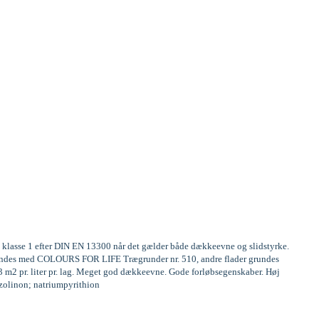
te klasse 1 efter DIN EN 13300 når det gælder både dækkeevne og slidstyrke.
 grundes med COLOURS FOR LIFE Trægrunder nr. 510, andre flader grundes
13 m2 pr. liter pr. lag. Meget god dækkeevne. Gode forløbsegenskaber. Høj
iazolinon; natriumpyrithion