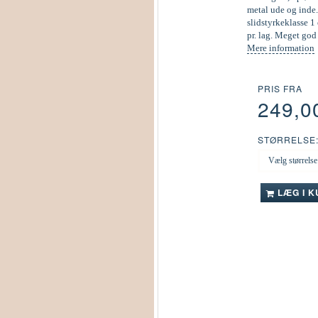
metal ude og inde.
slidstyrkeklasse 1 
pr. lag. Meget go
Mere information
PRIS FRA
249,0
STØRRELSE
LÆG I 