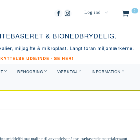
0
Log ind
ANTEBASERET & BIONEDBRYDELIG.
alier, miljøgifte & mikroplast. Langt foran miljømærkerne.
KYTTELSE UDE/INDE - SE HER!
DT
RENGØRING
VÆRKTØJ
INFORMATION
ngsmiddelfri mat maling til anvendelse på træ, træbaserede materialer samt