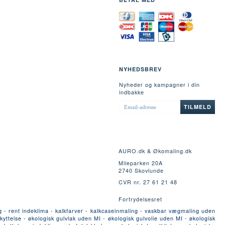
NYHEDSBREV
Nyheder og kampagner i din
indbakke
EMAIL-
TILMELD
ADRESSE
AURO.dk & Økomaling.dk
Mileparken 20A
2740 Skovlunde
CVR nr. 27 61 21 48
Fortrydelsesret
g - rent indeklima - kalkfarver - kalkcaseinmaling - vaskbar vægmaling uden
yttelse - økologisk gulvlak uden MI - økologisk gulvolie uden MI - økologisk