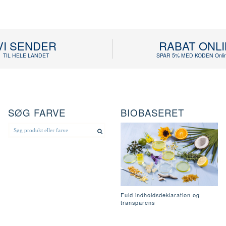
VI SENDER
RABAT ONL
TIL HELE LANDET
SPAR 5% MED KODEN Onlin
SØG FARVE
BIOBASERET
Fuld indholdsdeklaration og
transparens