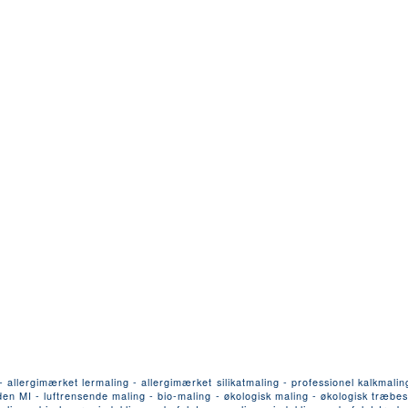
llergimærket lermaling - allergimærket silikatmaling - professionel kalkmalin
n MI - luftrensende maling - bio-maling - økologisk maling - økologisk træbesk