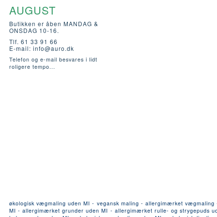
AUGUST
Butikken er åben MANDAG &
ONSDAG 10-16.
Tlf. 61 33 91 66
E-mail:
info@auro.dk
Telefon og e-mail besvares i lidt
roligere tempo...
økologisk vægmaling uden MI - vegansk maling - allergimærket vægmaling - a
MI - allergimærket grunder uden MI - allergimærket rulle- og strygepuds ude