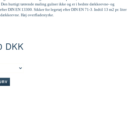
 Den hurtigt tørrende maling gulner ikke og er i bedste dækkeevne- og
efter DIN EN 13300. Sikker for legetøj efter DIN EN 71-3. Indtil 13 m2 pr. liter
d dækkeevne. Høj overfladestyrke.
0 DKK
:
KURV