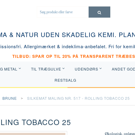
MA & NATUR UDEN SKADELIG KEMI. PL
ssionsfri. Allergimærket & indeklima-anbefalet. Fri for kemik
TILBUD: SPAR OP TIL 20% PÅ TRANSPARENT TRÆBES
OG METAL
TIL TRÆGULVE
UDENDØRS
ANDET GO
RESTSALG
BRUNE
SILKEMAT MALING NR. 517 - ROLLING TOBACCO 25
LLING TOBACCO 25
Økologisk, opløsni