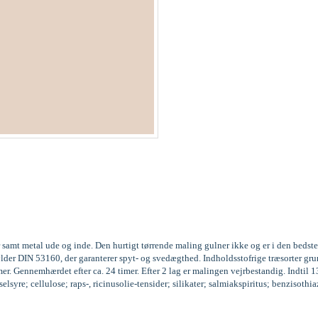
 samt metal ude og inde. Den hurtigt tørrende maling gulner ikke og er i den beds
fylder DIN 53160, der garanterer spyt- og svedægthed. Indholdsstofrige træsorter
r. Gennemhærdet efter ca. 24 timer. Efter 2 lag er malingen vejrbestandig. Indtil 
syre; cellulose; raps-, ricinusolie-tensider; silikater; salmiakspiritus; benzisoth