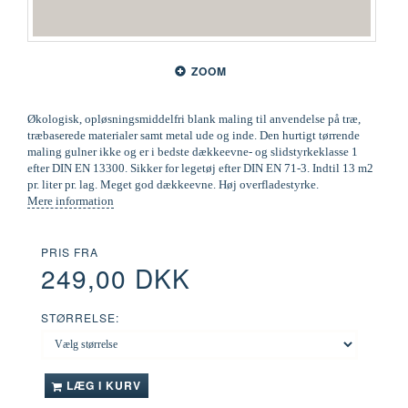
ZOOM
Økologisk, opløsningsmiddelfri blank maling til anvendelse på træ,
træbaserede materialer samt metal ude og inde. Den hurtigt tørrende
maling gulner ikke og er i bedste dækkeevne- og slidstyrkeklasse 1
efter DIN EN 13300. Sikker for legetøj efter DIN EN 71-3. Indtil 13 m2
pr. liter pr. lag. Meget god dækkeevne. Høj overfladestyrke.
Mere information
PRIS FRA
249,00 DKK
STØRRELSE:
LÆG I KURV