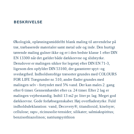
BESKRIVELSE
Økologisk, opløsningsmiddelfri blank maling til anvendelse på
træ, træbaserede materialer samt metal ude og inde. Den hurtigt
tørrende maling gulner ikke og er i den bedste klasse 1 efter DIN
EN 13300 når det gælder både dækkeevne og slidstyrke.
Derudover er malingen sikker for legetøj efter DIN EN 71-3,
ligesom den opfylder DIN 53160, der garanterer spyt- og
svedægthed. Indholdsstofrige træsorter grundes med COLOURS
FOR LIFE Trægrunder nr. 510, andre flader grundes med
malingen selv - fortyndet med 5% vand. Der kan males 2. gang
efter 6 timer. Gennemhærdet efter ca. 24 timer. Efter 2 lag er
malingen vejrbestandig. Indtil 13 m2 pr. liter pr. lag. Meget god
dækkeevne. Gode forløbsegenskaber. Høj overfladestyrke. Fuld
indholdsdeklaration: vand; Decovery®; titandioxid; kiselsyre;
cellulose; raps-, ricinusolie-tensider; silikater; salmiakspiritus;
benzisothiazolinon; natriumpyrithion