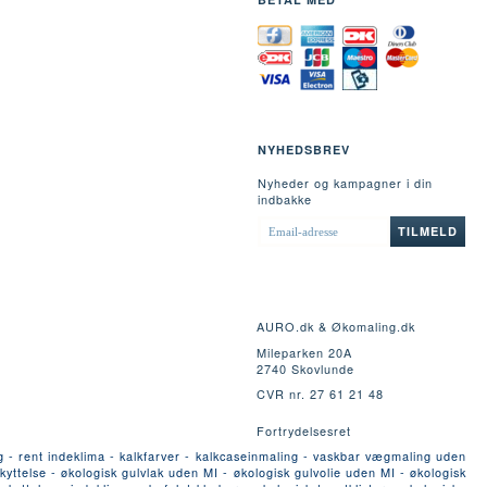
NYHEDSBREV
Nyheder og kampagner i din
indbakke
EMAIL-
TILMELD
ADRESSE
AURO.dk & Økomaling.dk
Mileparken 20A
2740 Skovlunde
CVR nr. 27 61 21 48
Fortrydelsesret
g - rent indeklima - kalkfarver - kalkcaseinmaling - vaskbar vægmaling uden
yttelse - økologisk gulvlak uden MI - økologisk gulvolie uden MI - økologisk