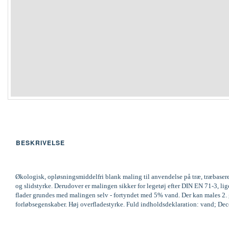
BESKRIVELSE
Økologisk, opløsningsmiddelfri blank maling til anvendelse på træ, træbaser
og slidstyrke. Derudover er malingen sikker for legetøj efter DIN EN 71-3,
flader grundes med malingen selv - fortyndet med 5% vand. Der kan males 2. ga
forløbsegenskaber. Høj overfladestyrke. Fuld indholdsdeklaration: vand; Decov