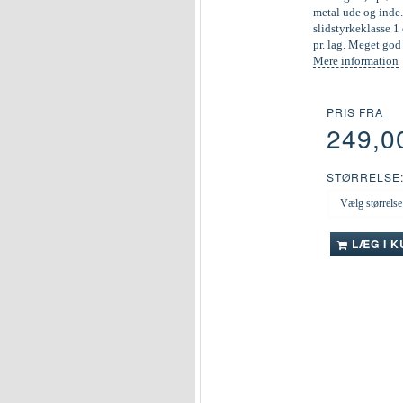
metal ude og inde.
slidstyrkeklasse 1 
pr. lag. Meget go
Mere information
PRIS FRA
249,0
STØRRELSE
LÆG I 