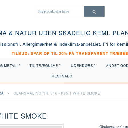
MA & NATUR UDEN SKADELIG KEMI. PL
ssionsfri. Allergimærket & indeklima-anbefalet. Fri for kemik
TILBUD: SPAR OP TIL 20% PÅ TRANSPARENT TRÆBES
OG METAL
TIL TRÆGULVE
UDENDØRS
ANDET GO
RESTSALG
RÅ
GLANSMALING NR. 516 - K95.1 WHITE SMOKE
WHITE SMOKE
Økologisk, opløsni