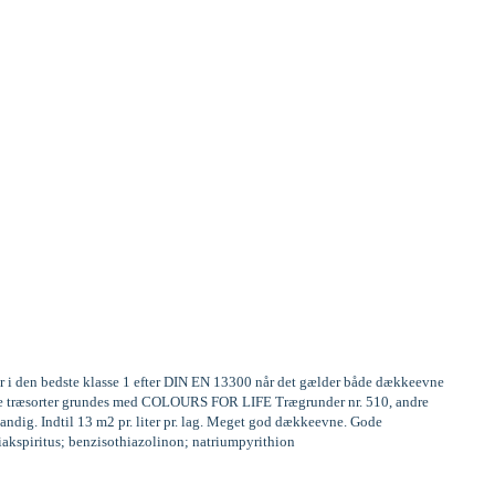
er i den bedste klasse 1 efter DIN EN 13300 når det gælder både dækkeevne
frige træsorter grundes med COLOURS FOR LIFE Trægrunder nr. 510, andre
andig. Indtil 13 m2 pr. liter pr. lag. Meget god dækkeevne. Gode
miakspiritus; benzisothiazolinon; natriumpyrithion