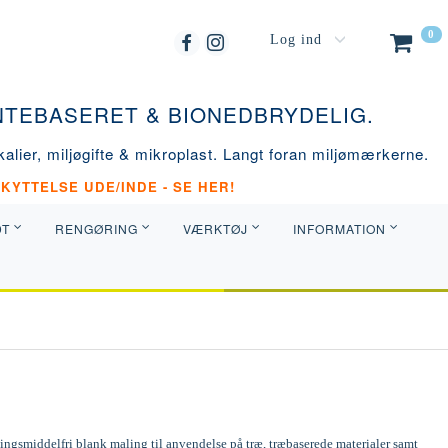
0
Log ind
ANTEBASERET & BIONEDBRYDELIG.
alier, miljøgifte & mikroplast. Langt foran miljømærkerne.
KYTTELSE UDE/INDE - SE HER!
DT
RENGØRING
VÆRKTØJ
INFORMATION
ngsmiddelfri blank maling til anvendelse på træ, træbaserede materialer samt