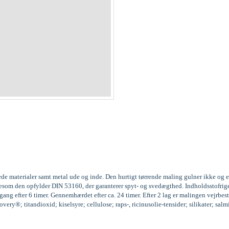
ede materialer samt metal ude og inde. Den hurtigt tørrende maling gulner ikke og 
 ligesom den opfylder DIN 53160, der garanterer spyt- og svedægthed. Indholdssto
ng efter 6 timer. Gennemhærdet efter ca. 24 timer. Efter 2 lag er malingen vejrbest
ery®; titandioxid; kiselsyre; cellulose; raps-, ricinusolie-tensider; silikater; sal