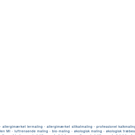
llergimærket lermaling - allergimærket silikatmaling - professionel kalkmalin
n MI - luftrensende maling - bio-maling - økologisk maling - økologisk træbesk