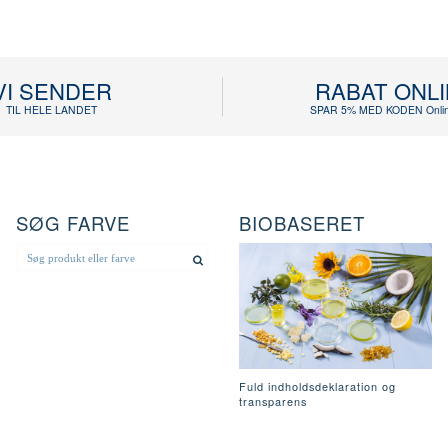
VI SENDER
RABAT ONL
TIL HELE LANDET
SPAR 5% MED KODEN Onlin
SØG FARVE
BIOBASERET
Fuld indholdsdeklaration og
transparens