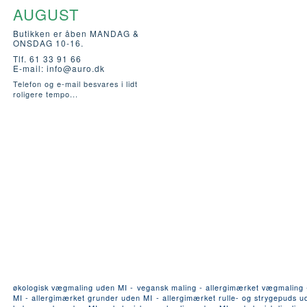
AUGUST
Butikken er åben MANDAG &
ONSDAG 10-16.
Tlf. 61 33 91 66
E-mail:
info@auro.dk
Telefon og e-mail besvares i lidt
roligere tempo...
økologisk vægmaling uden MI - vegansk maling - allergimærket vægmaling - a
MI - allergimærket grunder uden MI - allergimærket rulle- og strygepuds ude