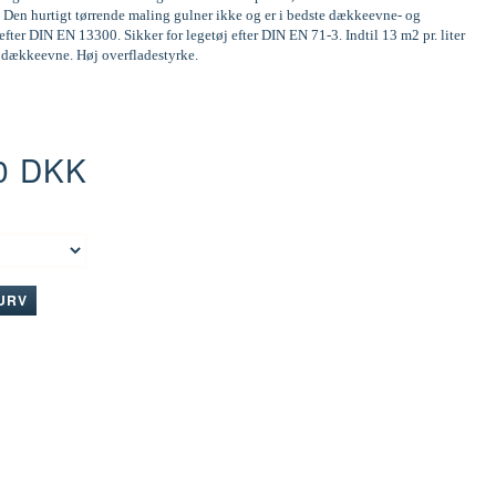
 Den hurtigt tørrende maling gulner ikke og er i bedste dækkeevne- og
efter DIN EN 13300. Sikker for legetøj efter DIN EN 71-3. Indtil 13 m2 pr. liter
d dækkeevne. Høj overfladestyrke.
0 DKK
:
KURV