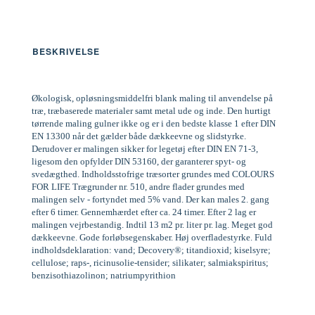
BESKRIVELSE
Økologisk, opløsningsmiddelfri blank maling til anvendelse på
træ, træbaserede materialer samt metal ude og inde. Den hurtigt
tørrende maling gulner ikke og er i den bedste klasse 1 efter DIN
EN 13300 når det gælder både dækkeevne og slidstyrke.
Derudover er malingen sikker for legetøj efter DIN EN 71-3,
ligesom den opfylder DIN 53160, der garanterer spyt- og
svedægthed. Indholdsstofrige træsorter grundes med COLOURS
FOR LIFE Trægrunder nr. 510, andre flader grundes med
malingen selv - fortyndet med 5% vand. Der kan males 2. gang
efter 6 timer. Gennemhærdet efter ca. 24 timer. Efter 2 lag er
malingen vejrbestandig. Indtil 13 m2 pr. liter pr. lag. Meget god
dækkeevne. Gode forløbsegenskaber. Høj overfladestyrke. Fuld
indholdsdeklaration: vand; Decovery®; titandioxid; kiselsyre;
cellulose; raps-, ricinusolie-tensider; silikater; salmiakspiritus;
benzisothiazolinon; natriumpyrithion