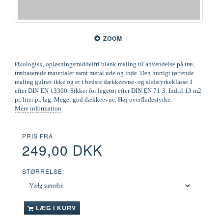
ZOOM
Økologisk, opløsningsmiddelfri blank maling til anvendelse på træ,
træbaserede materialer samt metal ude og inde. Den hurtigt tørrende
maling gulner ikke og er i bedste dækkeevne- og slidstyrkeklasse 1
efter DIN EN 13300. Sikker for legetøj efter DIN EN 71-3. Indtil 13 m2
pr. liter pr. lag. Meget god dækkeevne. Høj overfladestyrke.
Mere information
PRIS FRA
249,00 DKK
STØRRELSE:
LÆG I KURV