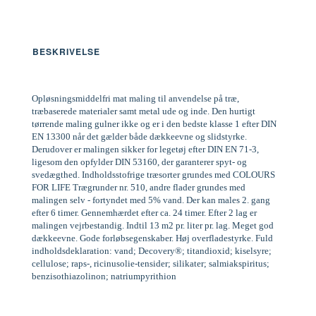
BESKRIVELSE
Opløsningsmiddelfri mat maling til anvendelse på træ,
træbaserede materialer samt metal ude og inde. Den hurtigt
tørrende maling gulner ikke og er i den bedste klasse 1 efter DIN
EN 13300 når det gælder både dækkeevne og slidstyrke.
Derudover er malingen sikker for legetøj efter DIN EN 71-3,
ligesom den opfylder DIN 53160, der garanterer spyt- og
svedægthed. Indholdsstofrige træsorter grundes med COLOURS
FOR LIFE Trægrunder nr. 510, andre flader grundes med
malingen selv - fortyndet med 5% vand. Der kan males 2. gang
efter 6 timer. Gennemhærdet efter ca. 24 timer. Efter 2 lag er
malingen vejrbestandig. Indtil 13 m2 pr. liter pr. lag. Meget god
dækkeevne. Gode forløbsegenskaber. Høj overfladestyrke. Fuld
indholdsdeklaration: vand; Decovery®; titandioxid; kiselsyre;
cellulose; raps-, ricinusolie-tensider; silikater; salmiakspiritus;
benzisothiazolinon; natriumpyrithion