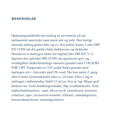
BESKRIVELSE
Opløsningsmiddelfri mat maling til anvendelse på træ,
træbaserede materialer samt metal ude og inde. Den hurtigt
tørrende maling gulner ikke og er i den bedste klasse 1 efter DIN
EN 13300 når det gælder både dækkeevne og slidstyrke.
Derudover er malingen sikker for legetøj efter DIN EN 71-3,
ligesom den opfylder DIN 53160, der garanterer spyt- og
svedægthed. Indholdsstofrige træsorter grundes med COLOURS
FOR LIFE Trægrunder nr. 510, andre flader grundes med
malingen selv - fortyndet med 5% vand. Der kan males 2. gang
efter 6 timer. Gennemhærdet efter ca. 24 timer. Efter 2 lag er
malingen vejrbestandig. Indtil 13 m2 pr. liter pr. lag. Meget god
dækkeevne. Gode forløbsegenskaber. Høj overfladestyrke. Fuld
indholdsdeklaration: vand; Decovery®; titandioxid; kiselsyre;
cellulose; raps-, ricinusolie-tensider; silikater; salmiakspiritus;
benzisothiazolinon; natriumpyrithion