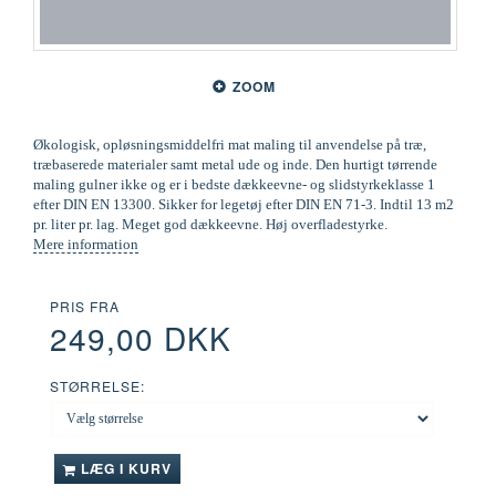
ZOOM
Økologisk, opløsningsmiddelfri mat maling til anvendelse på træ,
træbaserede materialer samt metal ude og inde. Den hurtigt tørrende
maling gulner ikke og er i bedste dækkeevne- og slidstyrkeklasse 1
efter DIN EN 13300. Sikker for legetøj efter DIN EN 71-3. Indtil 13 m2
pr. liter pr. lag. Meget god dækkeevne. Høj overfladestyrke.
Mere information
PRIS FRA
249,00 DKK
STØRRELSE:
LÆG I KURV