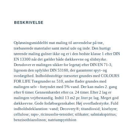
BESKRIVELSE
Opløsningsmiddelfri mat maling til anvendelse på træ,
træbaserede materialer samt metal ude og inde. Den hurtigt
tørrende maling gulner ikke og er i den bedste klasse 1 efter DIN
EN 13300 når det gælder både dækkeevne og slidstyrke.
Derudover er malingen sikker for legetøj efter DIN EN 71-3,
ligesom den opfylder DIN 53160, der garanterer spyt- og
svedægthed. Indholdsstofrige træsorter grundes med COLOURS
FOR LIFE Trægrunder nr. 510, andre flader grundes med
malingen selv - fortyndet med 5% vand. Der kan males 2. gang
efter 6 timer. Gennemhærdet efter ca. 24 timer. Efter 2 lag er
malingen vejrbestandig. Indtil 13 m2 pr. liter pr. lag. Meget god
dækkeevne. Gode forløbsegenskaber. Høj overfladestyrke. Fuld
indholdsdeklaration: vand; Decovery®; titandioxid; kiselsyre;
cellulose; raps-, ricinusolie-tensider; silikater; salmiakspiritus;
benzisothiazolinon; natriumpyrithion