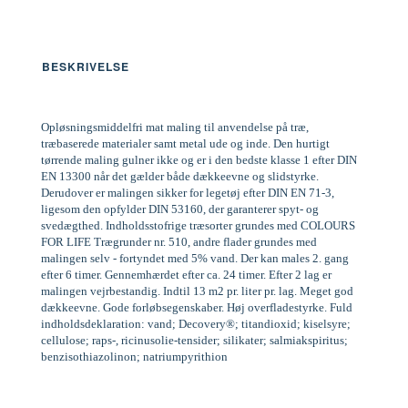
BESKRIVELSE
Opløsningsmiddelfri mat maling til anvendelse på træ,
træbaserede materialer samt metal ude og inde. Den hurtigt
tørrende maling gulner ikke og er i den bedste klasse 1 efter DIN
EN 13300 når det gælder både dækkeevne og slidstyrke.
Derudover er malingen sikker for legetøj efter DIN EN 71-3,
ligesom den opfylder DIN 53160, der garanterer spyt- og
svedægthed. Indholdsstofrige træsorter grundes med COLOURS
FOR LIFE Trægrunder nr. 510, andre flader grundes med
malingen selv - fortyndet med 5% vand. Der kan males 2. gang
efter 6 timer. Gennemhærdet efter ca. 24 timer. Efter 2 lag er
malingen vejrbestandig. Indtil 13 m2 pr. liter pr. lag. Meget god
dækkeevne. Gode forløbsegenskaber. Høj overfladestyrke. Fuld
indholdsdeklaration: vand; Decovery®; titandioxid; kiselsyre;
cellulose; raps-, ricinusolie-tensider; silikater; salmiakspiritus;
benzisothiazolinon; natriumpyrithion