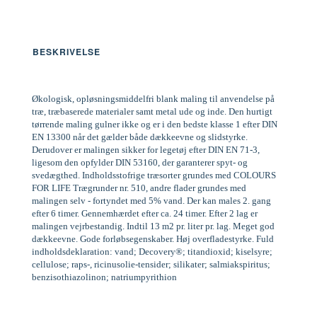
BESKRIVELSE
Økologisk, opløsningsmiddelfri blank maling til anvendelse på
træ, træbaserede materialer samt metal ude og inde. Den hurtigt
tørrende maling gulner ikke og er i den bedste klasse 1 efter DIN
EN 13300 når det gælder både dækkeevne og slidstyrke.
Derudover er malingen sikker for legetøj efter DIN EN 71-3,
ligesom den opfylder DIN 53160, der garanterer spyt- og
svedægthed. Indholdsstofrige træsorter grundes med COLOURS
FOR LIFE Trægrunder nr. 510, andre flader grundes med
malingen selv - fortyndet med 5% vand. Der kan males 2. gang
efter 6 timer. Gennemhærdet efter ca. 24 timer. Efter 2 lag er
malingen vejrbestandig. Indtil 13 m2 pr. liter pr. lag. Meget god
dækkeevne. Gode forløbsegenskaber. Høj overfladestyrke. Fuld
indholdsdeklaration: vand; Decovery®; titandioxid; kiselsyre;
cellulose; raps-, ricinusolie-tensider; silikater; salmiakspiritus;
benzisothiazolinon; natriumpyrithion