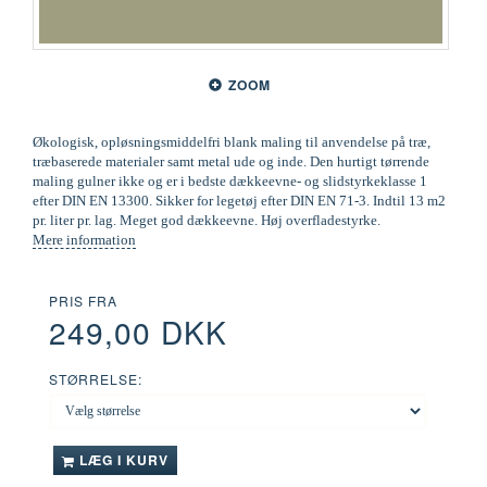
ZOOM
Økologisk, opløsningsmiddelfri blank maling til anvendelse på træ,
træbaserede materialer samt metal ude og inde. Den hurtigt tørrende
maling gulner ikke og er i bedste dækkeevne- og slidstyrkeklasse 1
efter DIN EN 13300. Sikker for legetøj efter DIN EN 71-3. Indtil 13 m2
pr. liter pr. lag. Meget god dækkeevne. Høj overfladestyrke.
Mere information
PRIS FRA
249,00 DKK
STØRRELSE:
LÆG I KURV