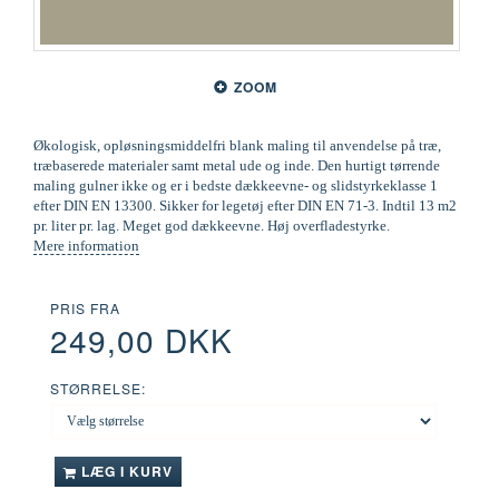
ZOOM
Økologisk, opløsningsmiddelfri blank maling til anvendelse på træ,
træbaserede materialer samt metal ude og inde. Den hurtigt tørrende
maling gulner ikke og er i bedste dækkeevne- og slidstyrkeklasse 1
efter DIN EN 13300. Sikker for legetøj efter DIN EN 71-3. Indtil 13 m2
pr. liter pr. lag. Meget god dækkeevne. Høj overfladestyrke.
Mere information
PRIS FRA
249,00 DKK
STØRRELSE:
LÆG I KURV