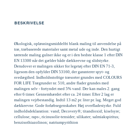
BESKRIVELSE
Økologisk, opløsningsmiddelfri blank maling til anvendelse på
træ, træbaserede materialer samt metal ude og inde. Den hurtigt
tørrende maling gulner ikke og er i den bedste klasse 1 efter DIN
EN 13300 når det gælder både dækkeevne og slidstyrke.
Derudover er malingen sikker for legetøj efter DIN EN 71-3,
ligesom den opfylder DIN 53160, der garanterer spyt- og
svedægthed. Indholdsstofrige træsorter grundes med COLOURS
FOR LIFE Trægrunder nr. 510, andre flader grundes med
malingen selv - fortyndet med 5% vand. Der kan males 2. gang
efter 6 timer. Gennemhærdet efter ca. 24 timer. Efter 2 lag er
malingen vejrbestandig. Indtil 13 m2 pr. liter pr. lag. Meget god
dækkeevne. Gode forløbsegenskaber. Høj overfladestyrke. Fuld
indholdsdeklaration: vand; Decovery®; titandioxid; kiselsyre;
cellulose; raps-, ricinusolie-tensider; silikater; salmiakspiritus;
benzisothiazolinon; natriumpyrithion