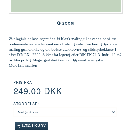
ZOOM
Økologisk, opløsningsmiddelfri blank maling til anvendelse på træ,
træbaserede materialer samt metal ude og inde. Den hurtigt tørrende
maling gulner ikke og er i bedste dækkeevne- og slidstyrkeklasse 1
efter DIN EN 13300. Sikker for legetøj efter DIN EN 71-3. Indtil 13 m2
pr. liter pr. lag. Meget god dækkeevne. Høj overfladestyrke.
Mere information
PRIS FRA
249,00 DKK
STØRRELSE:
LÆG I KURV