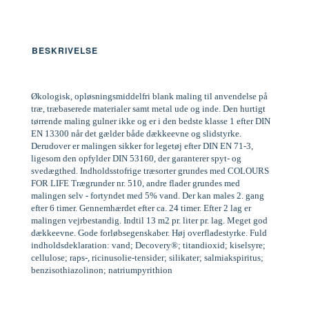
BESKRIVELSE
Økologisk, opløsningsmiddelfri blank maling til anvendelse på
træ, træbaserede materialer samt metal ude og inde. Den hurtigt
tørrende maling gulner ikke og er i den bedste klasse 1 efter DIN
EN 13300 når det gælder både dækkeevne og slidstyrke.
Derudover er malingen sikker for legetøj efter DIN EN 71-3,
ligesom den opfylder DIN 53160, der garanterer spyt- og
svedægthed. Indholdsstofrige træsorter grundes med COLOURS
FOR LIFE Trægrunder nr. 510, andre flader grundes med
malingen selv - fortyndet med 5% vand. Der kan males 2. gang
efter 6 timer. Gennemhærdet efter ca. 24 timer. Efter 2 lag er
malingen vejrbestandig. Indtil 13 m2 pr. liter pr. lag. Meget god
dækkeevne. Gode forløbsegenskaber. Høj overfladestyrke. Fuld
indholdsdeklaration: vand; Decovery®; titandioxid; kiselsyre;
cellulose; raps-, ricinusolie-tensider; silikater; salmiakspiritus;
benzisothiazolinon; natriumpyrithion