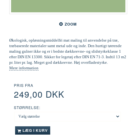
ZOOM
Økologisk, opløsningsmiddelfri mat maling til anvendelse på træ,
træbaserede materialer samt metal ude og inde. Den hurtigt tørrende
maling gulner ikke og er i bedste dækkeevne- og slidstyrkeklasse 1
efter DIN EN 13300. Sikker for legetøj efter DIN EN 71-3. Indtil 13 m2
pr. liter pr. lag. Meget god dækkeevne. Høj overfladestyrke.
Mere information
PRIS FRA
249,00 DKK
STØRRELSE:
LÆG I KURV