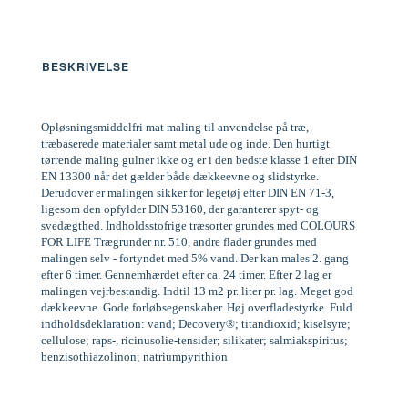
BESKRIVELSE
Opløsningsmiddelfri mat maling til anvendelse på træ,
træbaserede materialer samt metal ude og inde. Den hurtigt
tørrende maling gulner ikke og er i den bedste klasse 1 efter DIN
EN 13300 når det gælder både dækkeevne og slidstyrke.
Derudover er malingen sikker for legetøj efter DIN EN 71-3,
ligesom den opfylder DIN 53160, der garanterer spyt- og
svedægthed. Indholdsstofrige træsorter grundes med COLOURS
FOR LIFE Trægrunder nr. 510, andre flader grundes med
malingen selv - fortyndet med 5% vand. Der kan males 2. gang
efter 6 timer. Gennemhærdet efter ca. 24 timer. Efter 2 lag er
malingen vejrbestandig. Indtil 13 m2 pr. liter pr. lag. Meget god
dækkeevne. Gode forløbsegenskaber. Høj overfladestyrke. Fuld
indholdsdeklaration: vand; Decovery®; titandioxid; kiselsyre;
cellulose; raps-, ricinusolie-tensider; silikater; salmiakspiritus;
benzisothiazolinon; natriumpyrithion