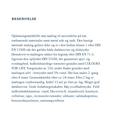
BESKRIVELSE
Opløsningsmiddelfri mat maling til anvendelse på træ,
træbaserede materialer samt metal ude og inde. Den hurtigt
tørrende maling gulner ikke og er i den bedste klasse 1 efter DIN
EN 13300 når det gælder både dækkeevne og slidstyrke.
Derudover er malingen sikker for legetøj efter DIN EN 71-3,
ligesom den opfylder DIN 53160, der garanterer spyt- og
svedægthed. Indholdsstofrige træsorter grundes med COLOURS
FOR LIFE Trægrunder nr. 510, andre flader grundes med
malingen selv - fortyndet med 5% vand. Der kan males 2. gang
efter 6 timer. Gennemhærdet efter ca. 24 timer. Efter 2 lag er
malingen vejrbestandig. Indtil 13 m2 pr. liter pr. lag. Meget god
dækkeevne. Gode forløbsegenskaber. Høj overfladestyrke. Fuld
indholdsdeklaration: vand; Decovery®; titandioxid; kiselsyre;
cellulose; raps-, ricinusolie-tensider; silikater; salmiakspiritus;
benzisothiazolinon; natriumpyrithion