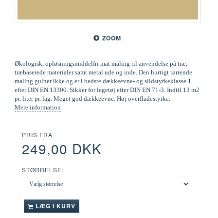
ZOOM
Økologisk, opløsningsmiddelfri mat maling til anvendelse på træ,
træbaserede materialer samt metal ude og inde. Den hurtigt tørrende
maling gulner ikke og er i bedste dækkeevne- og slidstyrkeklasse 1
efter DIN EN 13300. Sikker for legetøj efter DIN EN 71-3. Indtil 13 m2
pr. liter pr. lag. Meget god dækkeevne. Høj overfladestyrke.
Mere information
PRIS FRA
249,00 DKK
STØRRELSE:
LÆG I KURV