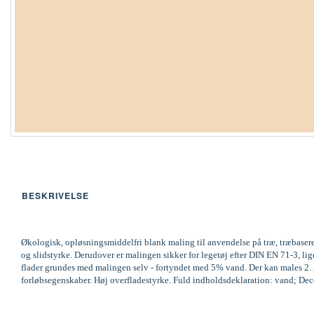
BESKRIVELSE
Økologisk, opløsningsmiddelfri blank maling til anvendelse på træ, træbaser
og slidstyrke. Derudover er malingen sikker for legetøj efter DIN EN 71-3,
flader grundes med malingen selv - fortyndet med 5% vand. Der kan males 2. ga
forløbsegenskaber. Høj overfladestyrke. Fuld indholdsdeklaration: vand; Decov