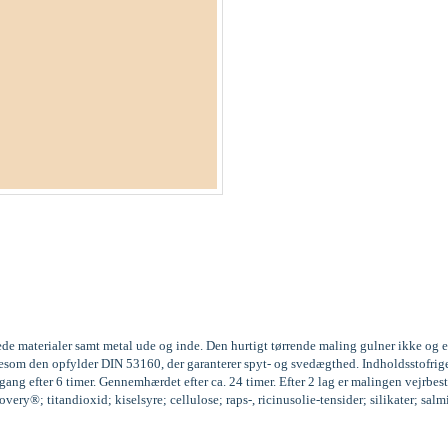
ede materialer samt metal ude og inde. Den hurtigt tørrende maling gulner ikke og 
 ligesom den opfylder DIN 53160, der garanterer spyt- og svedægthed. Indholdssto
ng efter 6 timer. Gennemhærdet efter ca. 24 timer. Efter 2 lag er malingen vejrbest
ery®; titandioxid; kiselsyre; cellulose; raps-, ricinusolie-tensider; silikater; sal