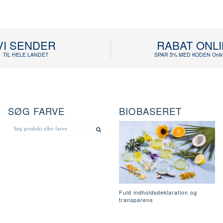
VI SENDER
RABAT ONL
TIL HELE LANDET
SPAR 5% MED KODEN Onlin
SØG FARVE
BIOBASERET
Fuld indholdsdeklaration og
transparens