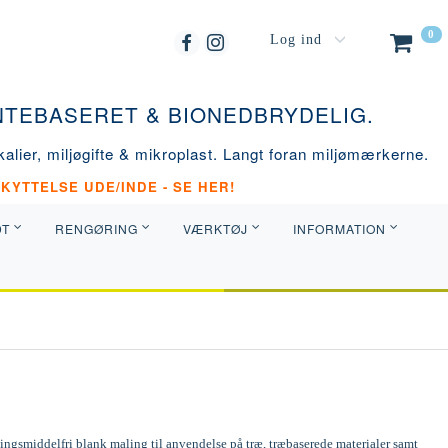
0
Log ind
ANTEBASERET & BIONEDBRYDELIG.
alier, miljøgifte & mikroplast. Langt foran miljømærkerne.
KYTTELSE UDE/INDE - SE HER!
DT
RENGØRING
VÆRKTØJ
INFORMATION
ngsmiddelfri blank maling til anvendelse på træ, træbaserede materialer samt