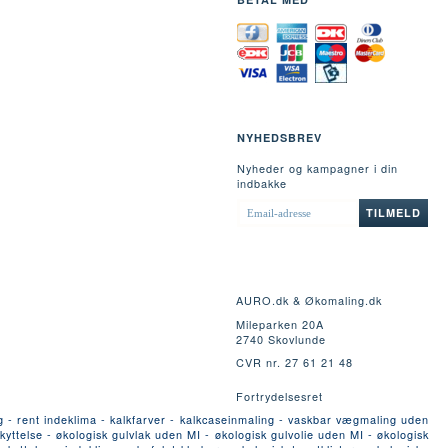
NYHEDSBREV
Nyheder og kampagner i din
indbakke
EMAIL-
TILMELD
ADRESSE
AURO.dk & Økomaling.dk
Mileparken 20A
2740 Skovlunde
CVR nr. 27 61 21 48
Fortrydelsesret
g - rent indeklima - kalkfarver - kalkcaseinmaling - vaskbar vægmaling uden
yttelse - økologisk gulvlak uden MI - økologisk gulvolie uden MI - økologisk