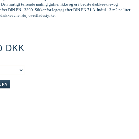
 Den hurtigt tørrende maling gulner ikke og er i bedste dækkeevne- og
efter DIN EN 13300. Sikker for legetøj efter DIN EN 71-3. Indtil 13 m2 pr. liter
d dækkeevne. Høj overfladestyrke.
0 DKK
:
KURV