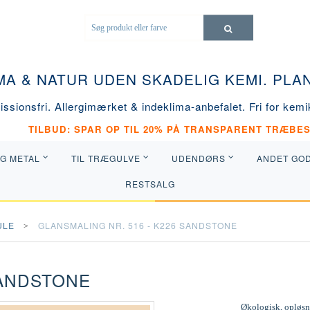
MA & NATUR UDEN SKADELIG KEMI. PL
ssionsfri. Allergimærket & indeklima-anbefalet. Fri for kemik
TILBUD: SPAR OP TIL 20% PÅ TRANSPARENT TRÆBES
OG METAL
TIL TRÆGULVE
UDENDØRS
ANDET GO
RESTSALG
ULE
GLANSMALING NR. 516 - K226 SANDSTONE
SANDSTONE
Økologisk, opløsni