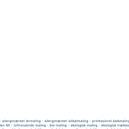
llergimærket lermaling - allergimærket silikatmaling - professionel kalkmalin
n MI - luftrensende maling - bio-maling - økologisk maling - økologisk træbesk