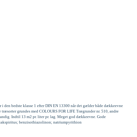
er i den bedste klasse 1 efter DIN EN 13300 når det gælder både dækkeevne
frige træsorter grundes med COLOURS FOR LIFE Trægrunder nr. 510, andre
andig. Indtil 13 m2 pr. liter pr. lag. Meget god dækkeevne. Gode
miakspiritus; benzisothiazolinon; natriumpyrithion