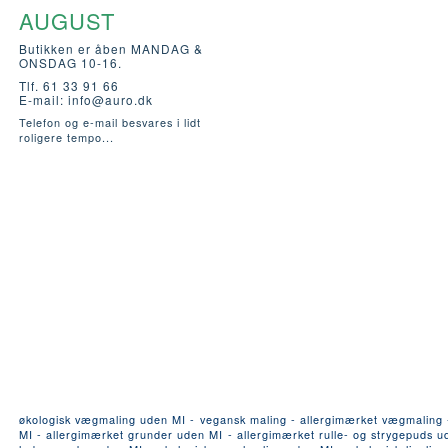
AUGUST
Butikken er åben MANDAG &
ONSDAG 10-16.
Tlf. 61 33 91 66
E-mail:
info@auro.dk
Telefon og e-mail besvares i lidt
roligere tempo...
økologisk vægmaling uden MI - vegansk maling - allergimærket vægmaling - a
MI - allergimærket grunder uden MI - allergimærket rulle- og strygepuds ude