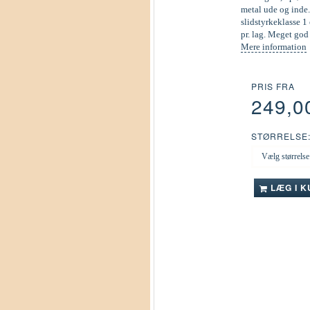
metal ude og inde.
slidstyrkeklasse 1 
pr. lag. Meget go
Mere information
PRIS FRA
249,0
STØRRELSE
LÆG I 