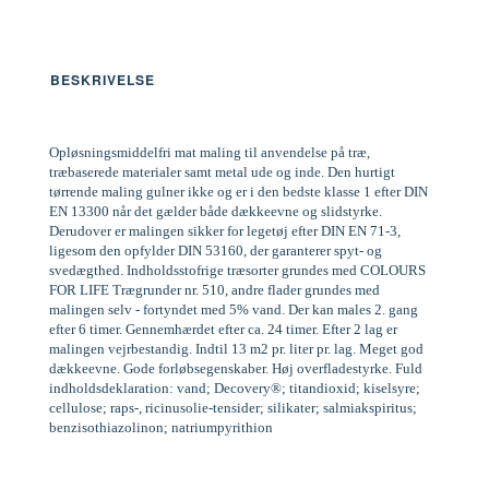
BESKRIVELSE
Opløsningsmiddelfri mat maling til anvendelse på træ,
træbaserede materialer samt metal ude og inde. Den hurtigt
tørrende maling gulner ikke og er i den bedste klasse 1 efter DIN
EN 13300 når det gælder både dækkeevne og slidstyrke.
Derudover er malingen sikker for legetøj efter DIN EN 71-3,
ligesom den opfylder DIN 53160, der garanterer spyt- og
svedægthed. Indholdsstofrige træsorter grundes med COLOURS
FOR LIFE Trægrunder nr. 510, andre flader grundes med
malingen selv - fortyndet med 5% vand. Der kan males 2. gang
efter 6 timer. Gennemhærdet efter ca. 24 timer. Efter 2 lag er
malingen vejrbestandig. Indtil 13 m2 pr. liter pr. lag. Meget god
dækkeevne. Gode forløbsegenskaber. Høj overfladestyrke. Fuld
indholdsdeklaration: vand; Decovery®; titandioxid; kiselsyre;
cellulose; raps-, ricinusolie-tensider; silikater; salmiakspiritus;
benzisothiazolinon; natriumpyrithion