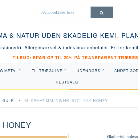
MA & NATUR UDEN SKADELIG KEMI. PL
ssionsfri. Allergimærket & indeklima-anbefalet. Fri for kemik
TILBUD: SPAR OP TIL 20% PÅ TRANSPARENT TRÆBES
OG METAL
TIL TRÆGULVE
UDENDØRS
ANDET GO
RESTSALG
GULE
SILKEMAT MALING NR. 517 - 10.6 HONEY
.6 HONEY
Økologisk, opløsni