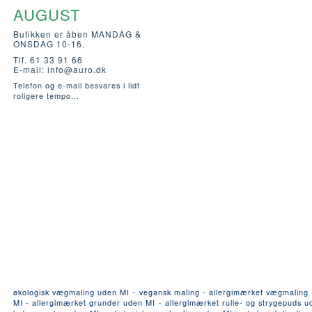
AUGUST
Butikken er åben MANDAG &
ONSDAG 10-16.
Tlf. 61 33 91 66
E-mail:
info@auro.dk
Telefon og e-mail besvares i lidt
roligere tempo...
økologisk vægmaling uden MI - vegansk maling - allergimærket vægmaling - a
MI - allergimærket grunder uden MI - allergimærket rulle- og strygepuds ude