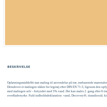
BESKRIVELSE
Opløsningsmiddelfri mat maling til anvendelse på træ, træbaserede materialer
Derudover er malingen sikker for legetøj efter DIN EN 71-3, ligesom den op
med malingen selv - fortyndet med 5% vand. Der kan males 2. gang efter 6 time
overfladestyrke. Fuld indholdsdeklaration: vand; Decovery®; titandioxid; kisel