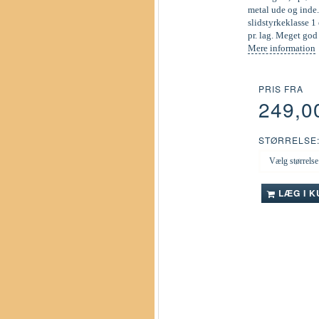
metal ude og inde.
slidstyrkeklasse 1 
pr. lag. Meget go
Mere information
PRIS FRA
249,0
STØRRELSE
LÆG I 