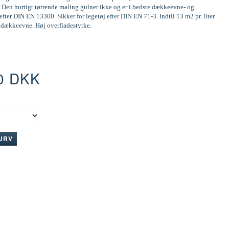
 Den hurtigt tørrende maling gulner ikke og er i bedste dækkeevne- og
efter DIN EN 13300. Sikker for legetøj efter DIN EN 71-3. Indtil 13 m2 pr. liter
d dækkeevne. Høj overfladestyrke.
0 DKK
:
KURV