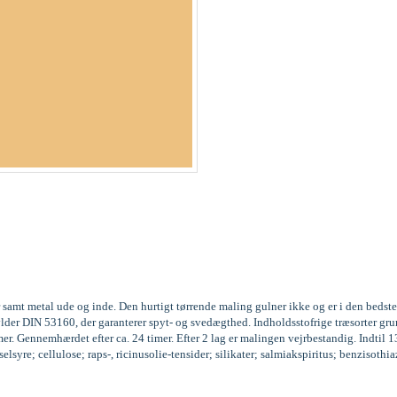
 samt metal ude og inde. Den hurtigt tørrende maling gulner ikke og er i den beds
fylder DIN 53160, der garanterer spyt- og svedægthed. Indholdsstofrige træsorter
r. Gennemhærdet efter ca. 24 timer. Efter 2 lag er malingen vejrbestandig. Indtil 
syre; cellulose; raps-, ricinusolie-tensider; silikater; salmiakspiritus; benzisoth