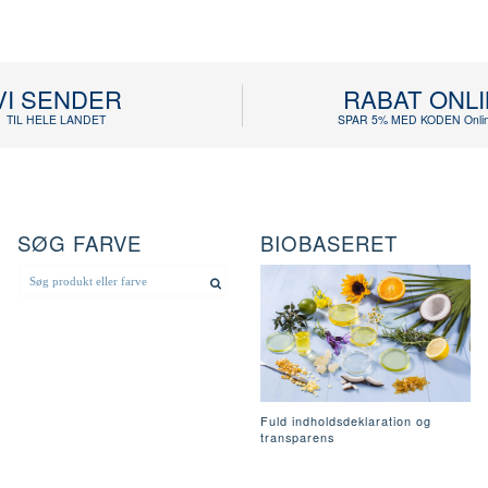
VI SENDER
RABAT ONL
TIL HELE LANDET
SPAR 5% MED KODEN Onlin
SØG FARVE
BIOBASERET
Fuld indholdsdeklaration og
transparens