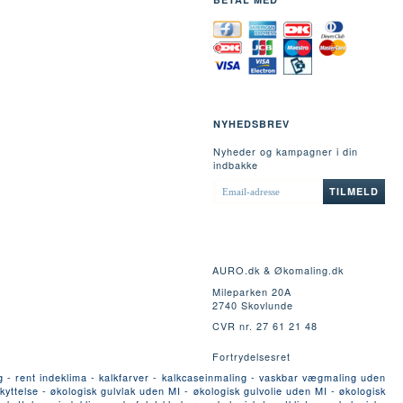
NYHEDSBREV
Nyheder og kampagner i din
indbakke
EMAIL-
TILMELD
ADRESSE
AURO.dk & Økomaling.dk
Mileparken 20A
2740 Skovlunde
CVR nr. 27 61 21 48
Fortrydelsesret
g - rent indeklima - kalkfarver - kalkcaseinmaling - vaskbar vægmaling uden
yttelse - økologisk gulvlak uden MI - økologisk gulvolie uden MI - økologisk