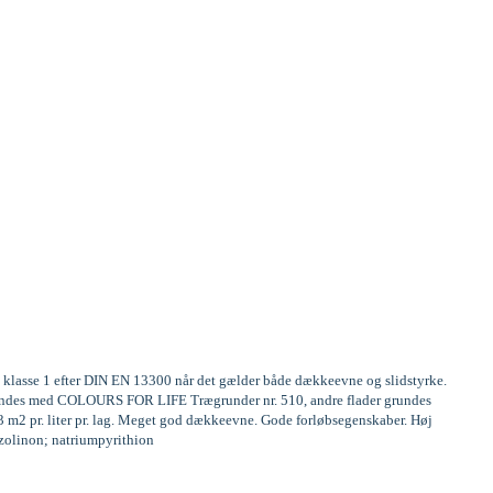
te klasse 1 efter DIN EN 13300 når det gælder både dækkeevne og slidstyrke.
 grundes med COLOURS FOR LIFE Trægrunder nr. 510, andre flader grundes
13 m2 pr. liter pr. lag. Meget god dækkeevne. Gode forløbsegenskaber. Høj
iazolinon; natriumpyrithion