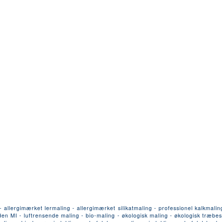
llergimærket lermaling - allergimærket silikatmaling - professionel kalkmalin
n MI - luftrensende maling - bio-maling - økologisk maling - økologisk træbesk