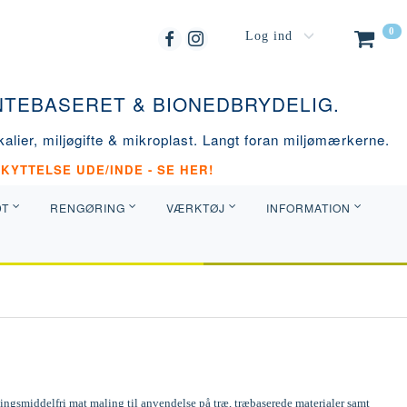
0
Log ind
ANTEBASERET & BIONEDBRYDELIG.
alier, miljøgifte & mikroplast. Langt foran miljømærkerne.
KYTTELSE UDE/INDE - SE HER!
DT
RENGØRING
VÆRKTØJ
INFORMATION
ngsmiddelfri mat maling til anvendelse på træ, træbaserede materialer samt