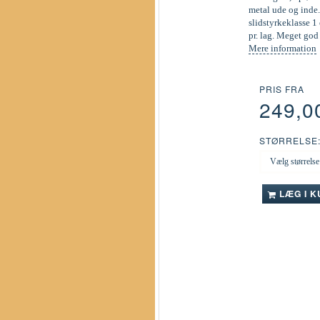
metal ude og inde.
slidstyrkeklasse 1 
pr. lag. Meget go
Mere information
PRIS FRA
249,0
STØRRELSE
LÆG I 