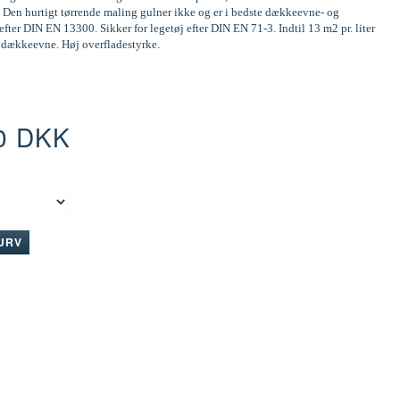
 Den hurtigt tørrende maling gulner ikke og er i bedste dækkeevne- og
efter DIN EN 13300. Sikker for legetøj efter DIN EN 71-3. Indtil 13 m2 pr. liter
d dækkeevne. Høj overfladestyrke.
0 DKK
:
KURV