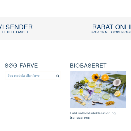
VI SENDER
RABAT ONL
TIL HELE LANDET
SPAR 5% MED KODEN Onlin
SØG FARVE
BIOBASERET
Fuld indholdsdeklaration og
transparens