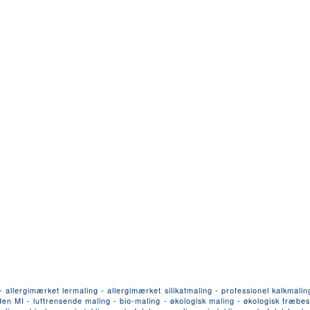
llergimærket lermaling - allergimærket silikatmaling - professionel kalkmalin
n MI - luftrensende maling - bio-maling - økologisk maling - økologisk træbesk