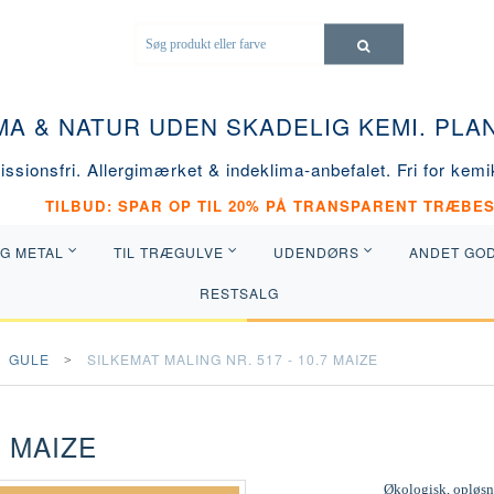
MA & NATUR UDEN SKADELIG KEMI. PL
ssionsfri. Allergimærket & indeklima-anbefalet. Fri for kemik
TILBUD: SPAR OP TIL 20% PÅ TRANSPARENT TRÆBES
OG METAL
TIL TRÆGULVE
UDENDØRS
ANDET GO
RESTSALG
GULE
SILKEMAT MALING NR. 517 - 10.7 MAIZE
7 MAIZE
Økologisk, opløsni