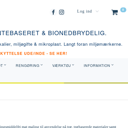
0
Log ind
ANTEBASERET & BIONEDBRYDELIG.
alier, miljøgifte & mikroplast. Langt foran miljømærkerne.
KYTTELSE UDE/INDE - SE HER!
DT
RENGØRING
VÆRKTØJ
INFORMATION
ngsmiddelfri mat maling til anvendelse på træ, træbaserede materialer samt