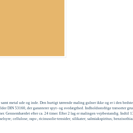
 samt metal ude og inde. Den hurtigt tørrende maling gulner ikke og er i den beds
fylder DIN 53160, der garanterer spyt- og svedægthed. Indholdsstofrige træsorter
r. Gennemhærdet efter ca. 24 timer. Efter 2 lag er malingen vejrbestandig. Indtil 
syre; cellulose; raps-, ricinusolie-tensider; silikater; salmiakspiritus; benzisoth