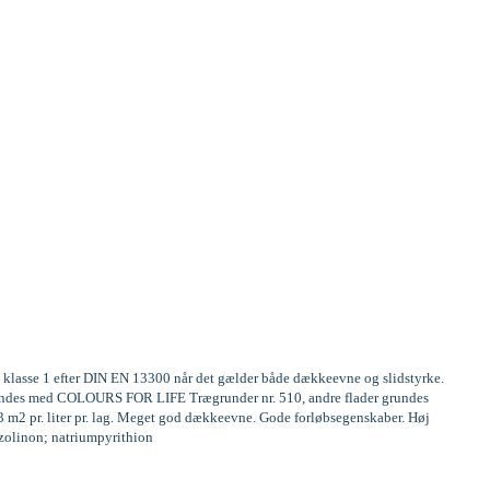
te klasse 1 efter DIN EN 13300 når det gælder både dækkeevne og slidstyrke.
 grundes med COLOURS FOR LIFE Trægrunder nr. 510, andre flader grundes
13 m2 pr. liter pr. lag. Meget god dækkeevne. Gode forløbsegenskaber. Høj
iazolinon; natriumpyrithion