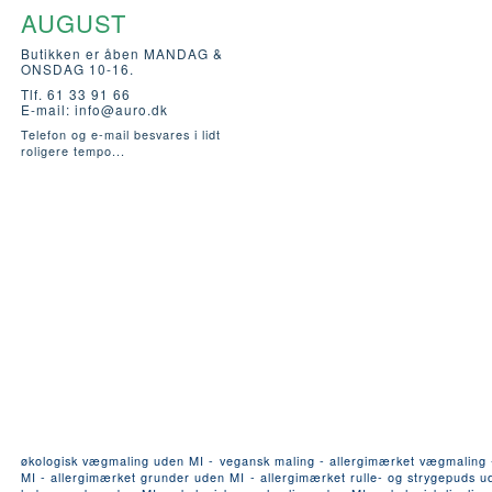
AUGUST
Butikken er åben MANDAG &
ONSDAG 10-16.
Tlf. 61 33 91 66
E-mail:
info@auro.dk
Telefon og e-mail besvares i lidt
roligere tempo...
økologisk vægmaling uden MI - vegansk maling - allergimærket vægmaling - a
MI - allergimærket grunder uden MI - allergimærket rulle- og strygepuds ude