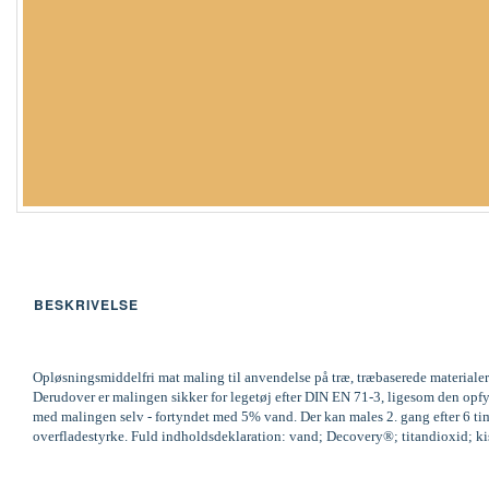
BESKRIVELSE
Opløsningsmiddelfri mat maling til anvendelse på træ, træbaserede materialer
Derudover er malingen sikker for legetøj efter DIN EN 71-3, ligesom den op
med malingen selv - fortyndet med 5% vand. Der kan males 2. gang efter 6 time
overfladestyrke. Fuld indholdsdeklaration: vand; Decovery®; titandioxid; kisel