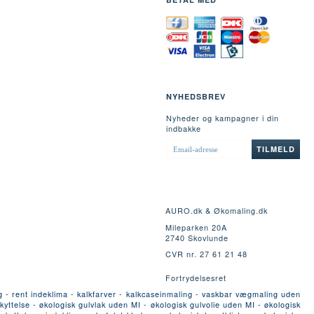
NYHEDSBREV
Nyheder og kampagner i din
indbakke
EMAIL-
TILMELD
ADRESSE
AURO.dk & Økomaling.dk
Mileparken 20A
2740 Skovlunde
CVR nr. 27 61 21 48
Fortrydelsesret
g - rent indeklima - kalkfarver - kalkcaseinmaling - vaskbar vægmaling uden
yttelse - økologisk gulvlak uden MI - økologisk gulvolie uden MI - økologisk