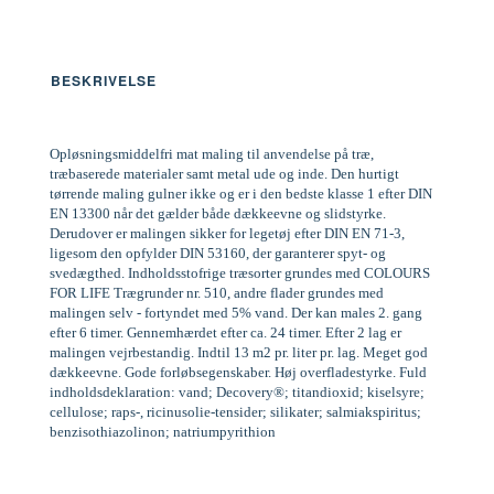
BESKRIVELSE
Opløsningsmiddelfri mat maling til anvendelse på træ,
træbaserede materialer samt metal ude og inde. Den hurtigt
tørrende maling gulner ikke og er i den bedste klasse 1 efter DIN
EN 13300 når det gælder både dækkeevne og slidstyrke.
Derudover er malingen sikker for legetøj efter DIN EN 71-3,
ligesom den opfylder DIN 53160, der garanterer spyt- og
svedægthed. Indholdsstofrige træsorter grundes med COLOURS
FOR LIFE Trægrunder nr. 510, andre flader grundes med
malingen selv - fortyndet med 5% vand. Der kan males 2. gang
efter 6 timer. Gennemhærdet efter ca. 24 timer. Efter 2 lag er
malingen vejrbestandig. Indtil 13 m2 pr. liter pr. lag. Meget god
dækkeevne. Gode forløbsegenskaber. Høj overfladestyrke. Fuld
indholdsdeklaration: vand; Decovery®; titandioxid; kiselsyre;
cellulose; raps-, ricinusolie-tensider; silikater; salmiakspiritus;
benzisothiazolinon; natriumpyrithion