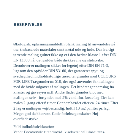
BESKRIVELSE
Økologisk, opløsningsmiddelfri blank maling til anvendelse på
træ, træbaserede materialer samt metal ude og inde. Den hurtigt
tørrende maling gulner ikke og er i den bedste klasse 1 efter DIN
EN 13300 når det gælder både dækkeevne og slidstyrke.
Derudover er malingen sikker for legetøj efter DIN EN 71-3,
ligesom den opfylder DIN 53160, der garanterer spyt- og
svedægthed. Indholdsstofrige træsorter grundes med COLOURS
FOR LIFE Trægrunder nr. 510, der også anvendes før malingen
med de hvide udgaver af malingen. Det hindrer gennemslag fra
knaster og gavesyrer m.fl. Andre flader grundes blot med
malingen selv - fortyndet med 5% vand ifm. første lag. Der kan
males 2. gang efter 6 timer. Gennemhærdet efter ca. 24 timer. Efter
2 lag er malingen vejrbestandig. Indtil 13 m2 pr. liter pr. lag.
Meget god dækkeevne. Gode forløbsegenskaber. Høj
overfladestyrke.
Fuld indholdsdeklaration:
Vand; Decovery®; titandioxid; kiselsyre; cellulose; raps-,