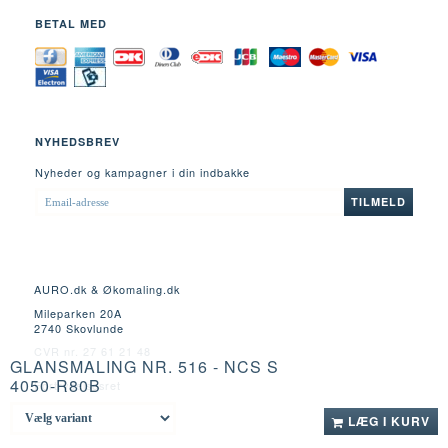
BETAL MED
NYHEDSBREV
Nyheder og kampagner i din indbakke
EMAIL-
TILMELD
ADRESSE
AURO.dk & Økomaling.dk
Mileparken 20A
2740 Skovlunde
CVR nr. 27 61 21 48
GLANSMALING NR. 516 - NCS S
4050-R80B
Fortrydelsesret
LÆG I KURV