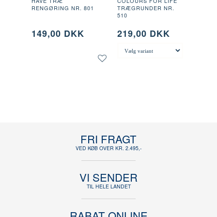
HAVE TRÆ
COLOURS FOR LIFE
RENGØRING NR. 801
TRÆGRUNDER NR.
510
149,00 DKK
219,00 DKK
URV
TILFØJ ØNSKELISTE
LÆG I KURV
FRI FRAGT
VED KØB OVER KR. 2.495,-
VI SENDER
TIL HELE LANDET
RABAT ONLINE