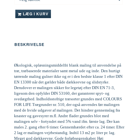
LÆG I KURV
BESKRIVELSE
Økologisk, opløsningsmiddelfri blank maling til anvendelse på
træ, træbaserede materialer samt metal ude og inde. Den hurtigt
tørrende maling gulner ikke og er i den bedste klasse 1 efter DIN
EN 13300 når det gælder både dækkeevne og slidstyrke.
Derudover er malingen sikker for legetøj efter DIN EN 71-3,
ligesom den opfylder DIN 53160, der garanterer spyt- og
svedægthed. Indholdsstofrige træsorter grundes med COLOURS
FOR LIFE Trægrunder nr. 510, der også anvendes før malingen
med de hvide udgaver af malingen. Det hindrer gennemslag fra
knaster og gavesyrer m.fl. Andre flader grundes blot med
malingen selv - fortyndet med 5% vand ifm. første lag. Der kan
males 2. gang efter 6 timer. Gennemhærdet efter ca. 24 timer. Efter
2 lag er malingen vejrbestandig. Indtil 13 m2 pr. liter pr. lag.
Meget god dækkeevne. Gode forløbsegenskaber. Høj